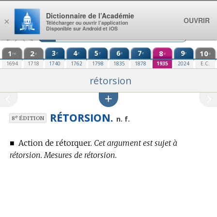
Aller au contenu
Dictionnaire de l’Académie
OUVRIR
×
Télécharger ou ouvrir l’application
Disponible sur Android et iOS
1
2
3
4
5
6
7
8
9
10
e
e
e
e
e
e
re
e
e
e
1694
1718
1740
1762
1798
1835
1878
1935
2024
E.C.
rétorsion
RÉTORSION.
e
n. f.
8
ÉDITION
■
Action de rétorquer.
Cet argument est sujet à
rétorsion. Mesures de rétorsion.