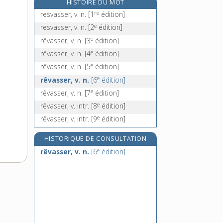
HISTOIRE DU MOT
réveil, n. m.
re
resvasser, v. n.
[1
édition]
réveille-matin, n. m. inv.
e
resvasser, v. n.
[2
édition]
réveiller, v. tr.
e
rêvasser, v. n.
[3
édition]
réveilleur, -euse, n.
e
rêvasser, v. n.
[4
édition]
e
rêvasser, v. n.
[5
édition]
e
rêvasser, v. n.
[6
édition]
e
rêvasser, v. n.
[7
édition]
e
rêvasser, v. intr.
[8
édition]
e
rêvasser, v. intr.
[9
édition]
HISTORIQUE DE CONSULTATION
e
rêvasser, v. n.
[6
édition]