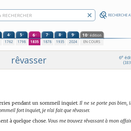
RECHERCHE 
4
5
6
7
8
9
10
e
e
e
e
e
édition
e
e
0
1762
1798
1835
1878
1935
2024
EN COURS
rêvasser
e
6
édi
(183
veries pendant un sommeil inquiet.
Il ne se porte pas bien, i
ommeil fort inquiet, je n’ai fait que rêvasser.
ment à quelque chose.
Vous me trouvez rêvassant à mon affair