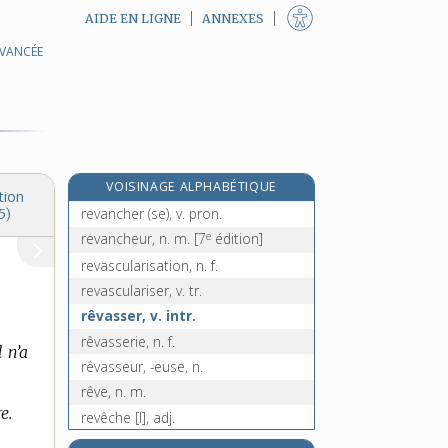
AIDE EN LIGNE
ANNEXES
AVANCÉE
revaloir, v. tr.
revalorisation, n. f.
revaloriser, v. tr.
revanchard, -arde, n.
revanche [I], n. f.
VOISINAGE ALPHABÉTIQUE
revanche [II], n. f.
tion
revancher (se), v. pron.
5)
e
revancheur, n. m.
[7
édition]
revascularisation, n. f.
revasculariser, v. tr.
rêvasser, v. intr.
rêvasserie, n. f.
l n’a
rêvasseur, -euse, n.
rêve, n. m.
e.
revêche [I], adj.
e
revêche [II], n. f.
[5
édition]