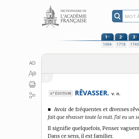
Aller au contenu
1
2
3
re
e
e
1694
1718
174
RÊVASSER.
e
v. n.
6
ÉDITION
■
Avoir de fréquentes et diverses rê
fait que rêvasser toute la nuit. J’ai eu un s
Il signifie quelquefois, Penser vague
Dans ce sens, il est familier.