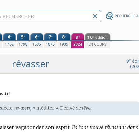
RECHERCHE 
4
5
6
7
8
9
10
e
e
e
e
e
édition
e
e
0
1762
1798
1835
1878
1935
2024
EN COURS
rêvasser
e
9
édi
(202
sitif
siècle,
revasser,
« méditer ». Dérivé de
rêver.
aisser vagabonder son esprit.
Ils l’ont trouvé rêvassant dan