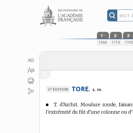
Aller au contenu
1
2
3
re
e
e
1694
1718
174
TORE.
e
s. m.
6
ÉDITION
■
T. d’Archit.
Moulure ronde, faisant
l’extrémité du fût d’une colonne ou d’u