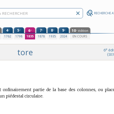
RECHERCHE 
4
5
6
7
8
9
10
e
e
e
e
e
édition
e
e
0
1762
1798
1835
1878
1935
2024
EN COURS
tore
e
6
édi
(183
 ordinairement partie de la base des colonnes, ou plac
n piédestal circulaire.