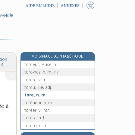
AIDE EN LIGNE
ANNEXES
AVANCÉE
torchon, n. m.
torcol, n. m.
torcou, n. m.
tordage, n. m.
tordant, -ante, adj.
VOISINAGE ALPHABÉTIQUE
tord-boyaux, n. m. inv.
tion
tordeur, -euse, n.
5)
tord-nez, n. m. inv.
tordre, v. tr.
tordu, -ue, adj.
tore, n. m.
toréador, n. m.
ée à
toréer, v. intr.
torera, n. f.
torero, n. m.
toreutique, n. f.