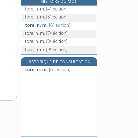
HISTOIRE DU MOT
torgnole, n. f.
e
tore, n. m.
[4
édition]
torii, n. m. inv.
e
tore, n. m.
[5
édition]
toril, n. m.
e
tore, n. m.
[6
édition]
torique, adj.
e
tore, n. m.
[7
édition]
e
tore, n. m.
[8
édition]
e
tore, n. m.
[9
édition]
HISTORIQUE DE CONSULTATION
e
tore, n. m.
[6
édition]