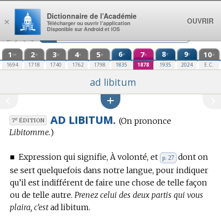
Aller au contenu
Dictionnaire de l’Académie
OUVRIR
×
Télécharger ou ouvrir l’application
Disponible sur Android et iOS
1
2
3
4
5
6
7
8
9
10
e
e
e
re
e
e
e
e
e
e
1694
1718
1740
1762
1798
1835
1878
1935
2024
E.C.
ad libitum
AD LIBITUM.
(On prononce
e
7
ÉDITION
Libitomme.
)
■
Expression qui signifie, À volonté, et
dont on
p. 27
se sert quelquefois dans notre langue, pour indiquer
qu’il est indifférent de faire une chose de telle façon
ou de telle autre.
Prenez celui des deux partis qui vous
plaira, c’est
ad libitum.