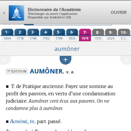
Aller au contenu
Dictionnaire de l’Académie
OUVRIR
×
Télécharger ou ouvrir l’application
Disponible sur Android et iOS
1
2
3
4
5
6
7
8
9
10
re
e
e
e
e
e
e
e
e
e
1694
1718
1740
1762
1798
1835
1878
1935
2024
E.C.
aumôner
AUMÔNER.
e
v. a.
7
ÉDITION
■
T. de Pratique ancienne.
Payer une somme au
profit des pauvres, en vertu d’une condamnation
judiciaire.
Aumôner cent écus aux pauvres. On ne
condamne plus à aumôner.
Aumôné, ée.
■
part. passé.