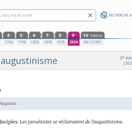
RECHERCHE 
4
5
6
7
8
9
10
édition
e
e
e
e
e
e
e
0
1762
1798
1835
1878
1935
2024
EN COURS
augustinisme
e
9
édi
(202
n
 Augustin.
isciples.
Les jansénistes se réclamaient de l’augustinisme.