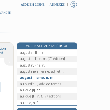
AIDE EN LIGNE
ANNEXES
AVANCÉE
augmenter, v. tr., intr. et pron.
augural, -ale, adj.
augure [I], n. m.
augure [II], n. m.
augurer, v. tr.
VOISINAGE ALPHABÉTIQUE
auguste [I], adj.
tion
auguste [II], n. m.
4)
e
auguste [III], n. m.
[7
édition]
augustin, -ine, n.
augustinien, -ienne, adj. et n.
augustinisme, n. m.
aujourd'hui, adv. de temps
aulique [I], adj.
e
aulique [II], n. f.
[7
édition]
aulnaie, n. f.
aulne, n. m.