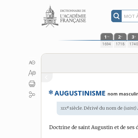
Aller au contenu
1
2
3
re
e
e
1694
1718
174
✻
AUGUSTINISME
nom masculi
xix
e
Étymologie
siècle. Dérivé du
nom
de
(saint)
:
Doctrine de saint Augustin et de ses d