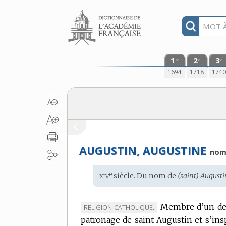
Aller au contenu
1
2
3
re
e
e
1694
1718
174
AUGUSTIN, AUGUSTINE
no
xiv
e
Étymologie
siècle. Du
nom
de
(saint) Augusti
:
Membre d’un des
MARQUE
RELIGION CATHOLIQUE.
patronage de saint Augustin et s’inspi
DE