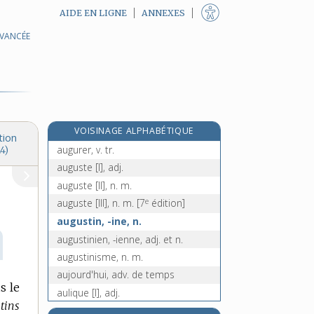
AIDE EN LIGNE
ANNEXES
AVANCÉE
augmentatif, -ive, adj. et n.
augmentation, n. f.
augmenter, v. tr., intr. et pron.
augural, -ale, adj.
augure [I], n. m.
VOISINAGE ALPHABÉTIQUE
augure [II], n. m.
tion
augurer, v. tr.
4)
auguste [I], adj.
auguste [II], n. m.
e
auguste [III], n. m.
[7
édition]
augustin, -ine, n.
augustinien, -ienne, adj. et n.
augustinisme, n. m.
aujourd'hui, adv. de temps
s le
aulique [I], adj.
tins
e
aulique [II], n. f.
[7
édition]