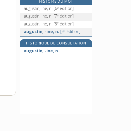
HISTOIRE DU MOT
aulnaie, n. f.
e
augustin, ine, n.
[6
édition]
aulne, n. m.
e
augustin, ine, n.
[7
édition]
auloffée, n. f.
e
augustin, ine, n.
[8
édition]
e
aumailles, adj. f. pl.
[6
édition]
e
augustin, -ine, n.
[9
édition]
HISTORIQUE DE CONSULTATION
augustin, -ine, n.