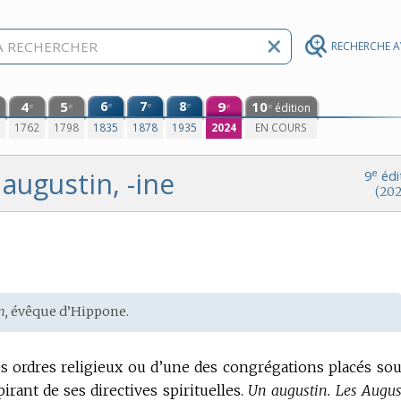
RECHERCHE 
4
5
6
7
8
9
10
e
e
e
édition
e
e
e
e
0
1762
1798
1835
1878
1935
2024
EN COURS
augustin, -ine
e
9
édi
(202
m
n,
évêque d’Hippone.
 ordres religieux ou d’une des congrégations placés sou
rant de ses directives spirituelles.
Un augustin.
Les Augus