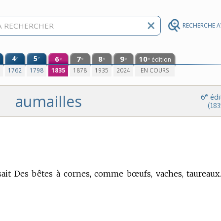
RECHERCHE 
4
5
6
7
8
9
10
e
e
édition
e
e
e
e
e
0
1762
1798
1835
1878
1935
2024
EN COURS
aumailles
e
6
édi
(183
sait Des bêtes à cornes, comme bœufs, vaches, taureaux