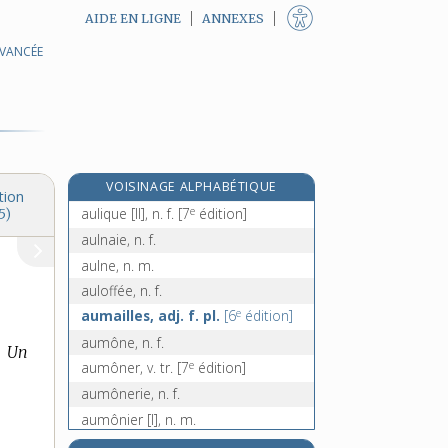
AIDE EN LIGNE
ANNEXES
AVANCÉE
e
auguste [III], n. m.
[7
édition]
augustin, -ine, n.
augustinien, -ienne, adj. et n.
augustinisme, n. m.
aujourd'hui, adv. de temps
VOISINAGE ALPHABÉTIQUE
aulique [I], adj.
tion
e
aulique [II], n. f.
[7
édition]
5)
aulnaie, n. f.
aulne, n. m.
auloffée, n. f.
e
aumailles, adj. f. pl.
[6
édition]
aumône, n. f.
.
Un
e
aumôner, v. tr.
[7
édition]
aumônerie, n. f.
aumônier [I], n. m.
aumônier, -ière [II], adj.