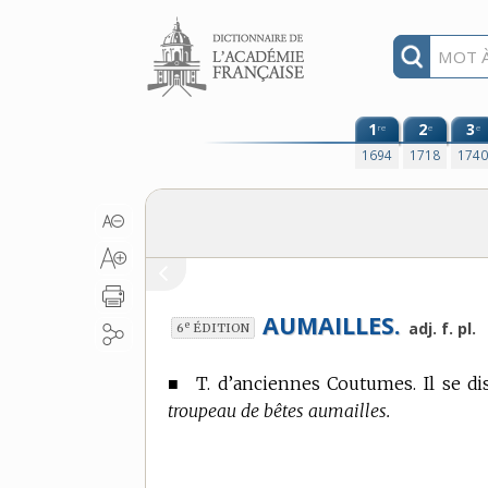
Aller au contenu
1
2
3
re
e
e
1694
1718
174
AUMAILLES.
e
adj. f. pl.
6
ÉDITION
■
T. d’anciennes Coutumes.
Il se di
troupeau de bêtes aumailles.