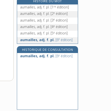
HISTOIRE DU MOT
aumônière, n. f.
re
aumailles, adj. f. pl.
[1
édition]
aumusse, n. f.
e
aumailles, adj. f. pl.
[2
édition]
aunage, n. m.
e
aumailles, adj. f. pl.
[3
édition]
aunaie, n. f.
e
aumailles, adj. f. pl.
[4
édition]
e
aumailles, adj. f. pl.
[5
édition]
e
aumailles, adj. f. pl.
[6
édition]
HISTORIQUE DE CONSULTATION
e
aumailles, adj. f. pl.
[6
édition]