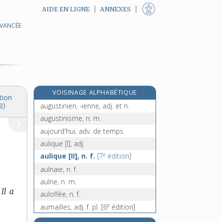
AIDE EN LIGNE
ANNEXES
AVANCÉE
augure [II], n. m.
augurer, v. tr.
auguste [I], adj.
auguste [II], n. m.
e
auguste [III], n. m.
[7
édition]
VOISINAGE ALPHABÉTIQUE
augustin, -ine, n.
tion
augustinien, -ienne, adj. et n.
8)
augustinisme, n. m.
aujourd'hui, adv. de temps
aulique [I], adj.
e
aulique [II], n. f.
[7
édition]
aulnaie, n. f.
aulne, n. m.
Il a
auloffée, n. f.
e
aumailles, adj. f. pl.
[6
édition]
aumône, n. f.