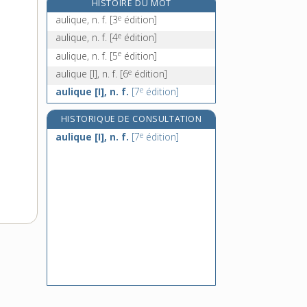
HISTOIRE DU MOT
e
aumôner, v. tr.
[7
édition]
e
aulique, n. f.
[3
édition]
aumônerie, n. f.
e
aulique, n. f.
[4
édition]
aumônier [I], n. m.
e
aulique, n. f.
[5
édition]
aumônier, -ière [II], adj.
e
aulique [I], n. f.
[6
édition]
e
aulique [I], n. f.
[7
édition]
HISTORIQUE DE CONSULTATION
e
aulique [I], n. f.
[7
édition]