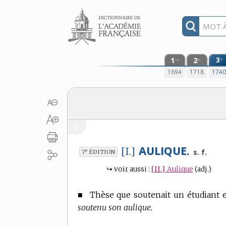
Aller au contenu
1
2
3
e
re
e
1694
1718
174
AULIQUE.
[I.]
e
s. f.
7
ÉDITION
↪
voir aussi :
[II.]
Aulique
(adj.)
■
Thèse que soutenait un étudiant
soutenu son aulique.