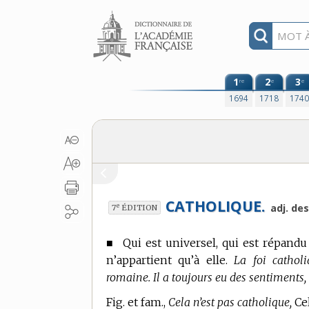
Aller au contenu
1
2
3
re
e
e
1694
1718
174
CATHOLIQUE.
e
adj. de
7
ÉDITION
■
Qui est universel, qui est répandu 
n’appartient qu’à elle.
La foi catholi
romaine. Il a toujours eu des sentiments,
Fig. et fam.,
Cela n’est pas catholique,
Cel