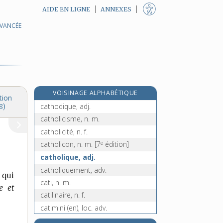
AIDE EN LIGNE
ANNEXES
AVANCÉE
e
cathérétique, adj.
[7
édition]
catherinette, n. f.
cathéter, n. m.
cathétérisme, n. m.
cathétomètre, n. m.
VOISINAGE ALPHABÉTIQUE
cathode, n. f.
tion
cathodique, adj.
8)
catholicisme, n. m.
catholicité, n. f.
e
catholicon, n. m.
[7
édition]
catholique, adj.
catholiquement, adv.
 qui
cati, n. m.
e et
catilinaire, n. f.
catimini (en), loc. adv.
catin [I], n. f.