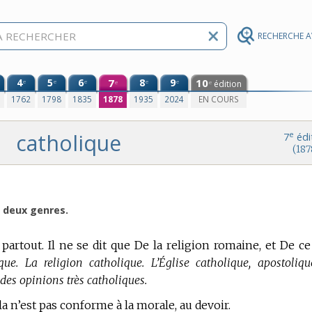
RECHERCHE 
4
5
6
7
8
9
10
e
e
e
e
e
édition
e
e
0
1762
1798
1835
1878
1935
2024
EN COURS
catholique
e
7
édi
(187
s deux genres.
partout. Il ne se dit que De la religion romaine, et De ce
que. La religion catholique. L’Église catholique, apostoliqu
 des opinions très catholiques.
a n’est pas conforme à la morale, au devoir.