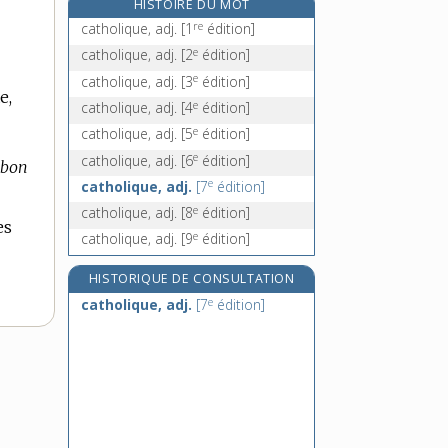
HISTOIRE DU MOT
e
catin [II], n. m.
[6
édition]
re
catholique, adj.
[1
édition]
cation, n. m.
e
catholique, adj.
[2
édition]
catir, v. tr.
e
catholique, adj.
[3
édition]
e,
catissage, n. m.
e
catholique, adj.
[4
édition]
e
catholique, adj.
[5
édition]
e
catholique, adj.
[6
édition]
 bon
e
catholique, adj.
[7
édition]
e
catholique, adj.
[8
édition]
es
e
catholique, adj.
[9
édition]
HISTORIQUE DE CONSULTATION
e
catholique, adj.
[7
édition]