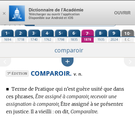
Aller au contenu
Dictionnaire de l’Académie
OUVRIR
×
Télécharger ou ouvrir l’application
Disponible sur Android et iOS
1
2
3
4
5
6
7
8
9
10
re
e
e
e
e
e
e
e
e
e
1694
1718
1740
1762
1798
1835
1878
1935
2024
E.C.
comparoir
COMPAROIR.
e
v. n.
7
ÉDITION
■
Terme de Pratique
qui n’est guère usité que dans
ces phrases,
Être assigné à comparoir, recevoir une
assignation à comparoir,
Être assigné à se présenter
en justice.
Il a vieilli : on dit,
Comparaître.