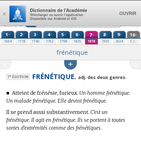
Aller au contenu
Dictionnaire de l’Académie
OUVRIR
×
Télécharger ou ouvrir l’application
Disponible sur Android et iOS
1
2
3
4
5
6
7
8
9
10
re
e
e
e
e
e
e
e
e
e
1694
1718
1740
1762
1798
1835
1878
1935
2024
E.C.
frénétique
FRÉNÉTIQUE.
e
adj. des deux genres.
7
ÉDITION
■
Atteint de frénésie, furieux.
Un homme frénétique.
Un malade frénétique. Elle devint frénétique.
Il se prend aussi substantivement.
C’est un
frénétique. Il agit en frénétique. Ils se portent à toutes
sortes d’extrémités comme des frénétiques.