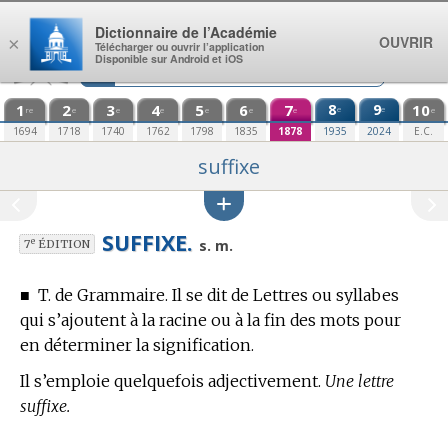
Aller au contenu
Dictionnaire de l’Académie
OUVRIR
×
Télécharger ou ouvrir l’application
Disponible sur Android et iOS
1
2
3
4
5
6
7
8
9
10
e
e
re
e
e
e
e
e
e
e
1694
1718
1740
1762
1798
1835
1878
1935
2024
E.C.
suffixe
SUFFIXE.
e
s. m.
7
ÉDITION
■
T. de Grammaire.
Il se dit de Lettres ou syllabes
qui s’ajoutent à la racine ou à la fin des mots pour
en déterminer la signification.
Il s’emploie quelquefois adjectivement.
Une lettre
suffixe.