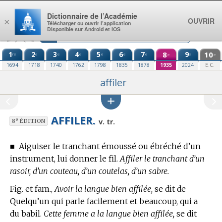
Aller au contenu
Dictionnaire de l’Académie
OUVRIR
×
Télécharger ou ouvrir l’application
Disponible sur Android et iOS
1
2
3
4
5
6
7
8
9
10
re
e
e
e
e
e
e
e
e
e
1694
1718
1740
1762
1798
1835
1878
1935
2024
E.C.
affiler
AFFILER.
e
v. tr.
8
ÉDITION
■
Aiguiser le tranchant émoussé ou ébréché d’un
instrument, lui donner le fil.
Affiler le tranchant d’un
rasoir, d’un couteau, d’un coutelas, d’un sabre.
Fig. et fam.,
Avoir la langue bien affilée,
se dit de
Quelqu’un qui parle facilement et beaucoup, qui a
du babil.
Cette femme a la langue bien affilée,
se dit