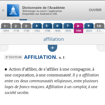
Aller au contenu
Dictionnaire de l’Académie
OUVRIR
×
Télécharger ou ouvrir l’application
Disponible sur Android et iOS
1
2
3
4
5
6
7
8
9
10
e
e
e
e
e
re
e
e
e
e
1694
1718
1740
1762
1798
1835
1878
1935
2024
E.C.
affiliation
AFFILIATION.
e
n. f.
8
ÉDITION
■
Action d’affilier, de s’affilier à une compagnie, à
une corporation, à une communauté.
Il y a affiliation
entre ces deux communautés religieuses, entre plusieurs
loges de francs-maçons. Affiliation à un complot, à une
société secrète.