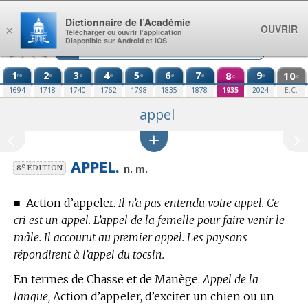
Aller au contenu
Dictionnaire de l’Académie
OUVRIR
×
Télécharger ou ouvrir l’application
Disponible sur Android et iOS
1
2
3
4
5
6
7
8
9
10
re
e
e
e
e
e
e
e
e
e
1694
1718
1740
1762
1798
1835
1878
1935
2024
E.C.
appel
APPEL.
e
n. m.
8
ÉDITION
■
Action d’appeler.
Il n’a pas entendu votre appel. Ce
cri est un appel. L’appel de la femelle pour faire venir le
mâle. Il accourut au premier appel. Les paysans
répondirent à l’appel du tocsin.
En
termes de Chasse et de Manège,
Appel de la
langue,
Action d’appeler, d’exciter un chien ou un