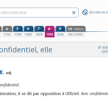
RECHERCHE 
4
5
6
7
8
9
10
e
e
e
e
édition
e
e
e
0
1762
1798
1835
1878
1935
2024
EN COURS
onfidentiel, elle
e
8
édi
(193
E.
adj.
onfidentiel.
stration,
il se dit par opposition à Officiel.
Avis confidentie