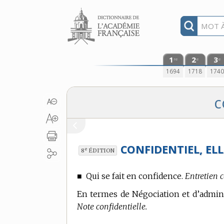
Aller au contenu
1
2
3
re
e
e
1694
1718
174
c
CONFIDENTIEL, ELL
e
8
ÉDITION
■
Qui se fait en confidence.
Entretien c
En
termes de Négociation et d’admini
Note confidentielle.