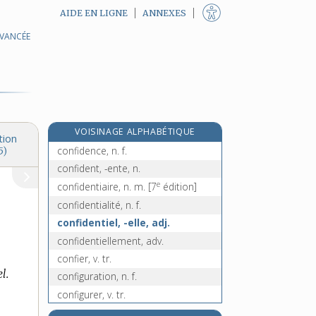
AIDE EN LIGNE
ANNEXES
AVANCÉE
confessionnal, n. m.
confessionnel, -elle, adj.
confetti, n. m.
confiance, n. f.
confiant, -ante, adj.
VOISINAGE ALPHABÉTIQUE
confidemment, adv.
tion
confidence, n. f.
5)
confident, -ente, n.
e
confidentiaire, n. m.
[7
édition]
confidentialité, n. f.
confidentiel, -elle, adj.
confidentiellement, adv.
confier, v. tr.
l.
configuration, n. f.
configurer, v. tr.
confinement, n. m.