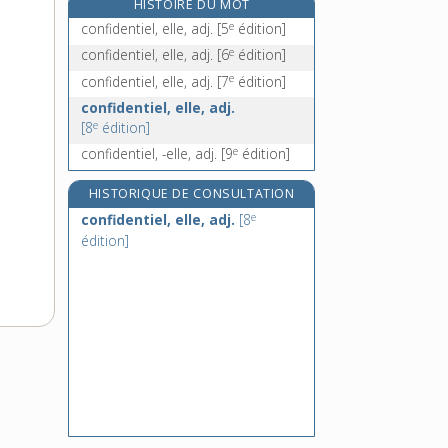
HISTOIRE DU MOT
confiner, v. tr. et intr.
e
confidentiel, elle, adj.
[5
édition]
confins, n. m. pl.
e
confidentiel, elle, adj.
[6
édition]
confire, v. tr.
e
confidentiel, elle, adj.
[7
édition]
confirmand, -ande, n.
confidentiel, elle, adj.
e
[8
édition]
e
confidentiel, -elle, adj.
[9
édition]
HISTORIQUE DE CONSULTATION
e
confidentiel, elle, adj.
[8
édition]