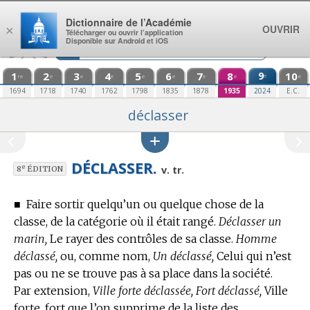
Aller au contenu
Dictionnaire de l’Académie
OUVRIR
×
Télécharger ou ouvrir l’application
Disponible sur Android et iOS
1
2
3
4
5
6
7
8
9
10
e
re
e
e
e
e
e
e
e
e
1694
1718
1740
1762
1798
1835
1878
1935
2024
E.C.
déclasser
DÉCLASSER.
e
v. tr.
8
ÉDITION
■
Faire sortir quelqu’un ou quelque chose de la
classe, de la catégorie où il était rangé.
Déclasser un
marin,
Le rayer des contrôles de sa classe.
Homme
déclassé,
ou, comme nom,
Un déclassé,
Celui qui n’est
pas ou ne se trouve pas à sa place dans la société.
Par extension,
Ville forte déclassée, Fort déclassé,
Ville
forte, fort que l’on supprime de la liste des