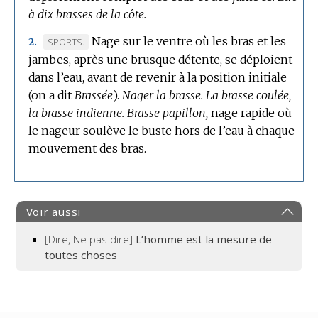
à dix brasses de la côte.
Nage sur le ventre où les bras et les
MARQUE
SPORTS.
2.
jambes, après une brusque détente, se déploient
DE
dans l’eau, avant de revenir à la position initiale
DOMAINE
(on a dit
:
Brassée
).
Nager la brasse.
La brasse coulée,
la brasse indienne.
Brasse papillon,
nage rapide où
le nageur soulève le buste hors de l’eau à chaque
mouvement des bras.
Voir aussi
[Dire, Ne pas dire]
L’homme est la mesure de
toutes choses