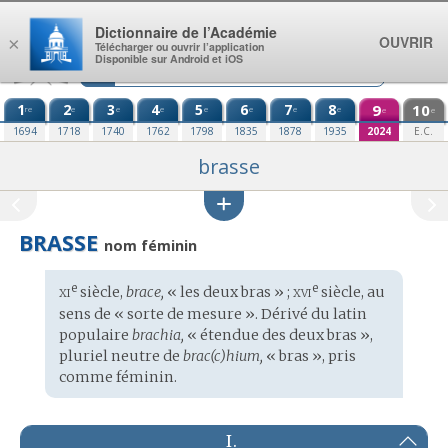
Aller au contenu
Dictionnaire de l’Académie
OUVRIR
×
Télécharger ou ouvrir l’application
Disponible sur Android et iOS
1
2
3
4
5
6
7
8
9
10
re
e
e
e
e
e
e
e
e
e
1694
1718
1740
1762
1798
1835
1878
1935
2024
E.C.
brasse
BRASSE
nom féminin
xi
xvi
e
e
Étymologie
siècle,
brace,
« les deux bras » ;
siècle, au
:
sens de « sorte de mesure ». Dérivé du
latin
populaire
brachia,
« étendue des deux bras »,
pluriel neutre de
brac(c)hium,
« bras », pris
comme féminin.
I.