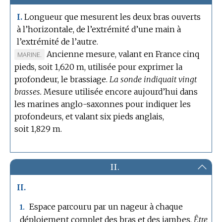
Longueur que mesurent les deux bras ouverts
I.
à l’horizontale, de l’extrémité d’une main à
l’extrémité de l’autre.
Ancienne mesure, valant en France cinq
MARQUE
MARINE.
pieds, soit 1,620 m, utilisée pour exprimer la
DE
profondeur, le brassiage.
DOMAINE
La sonde indiquait vingt
brasses.
:
Mesure utilisée encore aujourd’hui dans
les marines anglo-saxonnes pour indiquer les
profondeurs, et valant six pieds anglais,
soit 1,829 m.
II.
II.
Espace parcouru par un nageur à chaque
1.
déploiement complet des bras et des jambes.
Être