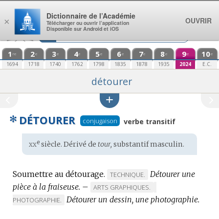
Aller au contenu
Dictionnaire de l’Académie
OUVRIR
×
Télécharger ou ouvrir l’application
Disponible sur Android et iOS
1
2
3
4
5
6
7
8
9
10
re
e
e
e
e
e
e
e
e
e
1694
1718
1740
1762
1798
1835
1878
1935
2024
E.C.
détourer
✻
DÉTOURER
conjugaison
verbe transitif
xx
e
Étymologie
siècle. Dérivé de
tour,
substantif masculin.
:
Soumettre au détourage.
Détourer une
MARQUE
TECHNIQUE.
pièce à la fraiseuse.
–
DE
MARQUE
MARQUE
ARTS GRAPHIQUES.
DOMAINE
Détourer un dessin, une photographie.
DE
DE
PHOTOGRAPHIE.
:
DOMAINE
DOMAINE