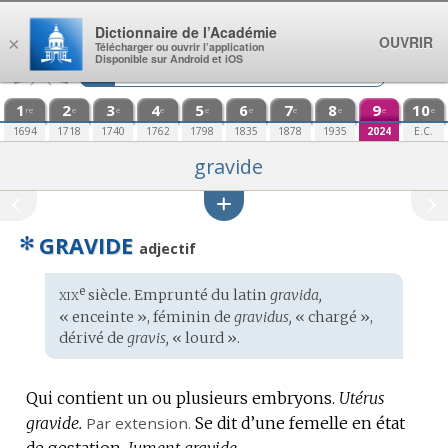
Aller au contenu
Dictionnaire de l’Académie
OUVRIR
×
Télécharger ou ouvrir l’application
Disponible sur Android et iOS
1
2
3
4
5
6
7
8
9
10
re
e
e
e
e
e
e
e
e
e
1694
1718
1740
1762
1798
1835
1878
1935
2024
E.C.
gravide
✻
GRAVIDE
adjectif
xix
e
Étymologie
siècle. Emprunté du
latin
gravida,
:
« enceinte », féminin de
gravidus,
« chargé »,
dérivé de
gravis,
« lourd ».
Qui contient un ou plusieurs embryons.
Utérus
gravide.
Par extension.
Se dit d’une femelle en état
de gestation.
Jument gravide.