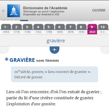
Aller au contenu
Dictionnaire de l’Académie
OUVRIR
×
Télécharger ou ouvrir l’application
Disponible sur Android et iOS
1
2
3
4
5
6
7
8
9
10
re
e
e
e
e
e
e
e
e
e
1694
1718
1740
1762
1798
1835
1878
1935
2024
E.C.
gravière
✻
GRAVIÈRE
nom féminin
xii
e
Étymologie
siècle,
gravere,
« lieu couvert de gravier ».
:
Dérivé de
gravier.
Lieu où l’on rencontre, d’où l’on extrait du gravier ;
partie du lit d’une rivière constituée de gravier.
L’exploitation d’une gravière.