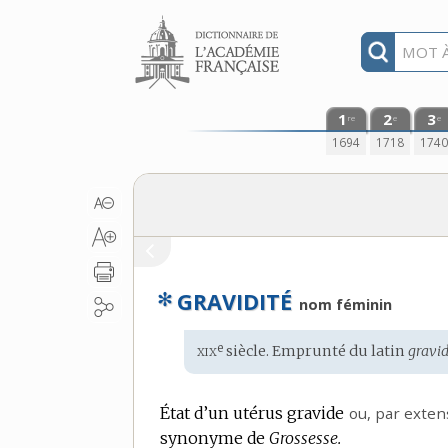
Aller au contenu
1
2
3
re
e
e
1694
1718
174
✻
GRAVIDITÉ
nom féminin
xix
e
Étymologie
siècle. Emprunté du
latin
gravid
:
État d’un utérus gravide
ou,
par exten
synonyme de
Grossesse.