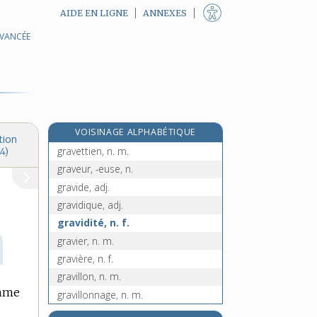
AIDE EN LIGNE
ANNEXES
AVANCÉE
graveleux, -euse, adj.
gravelle, n. f.
gravelure, n. f.
gravement, adv.
gravenche, n. f.
VOISINAGE ALPHABÉTIQUE
graver, v. tr.
tion
gravettien, n. m.
4)
graveur, -euse, n.
gravide, adj.
gravidique, adj.
gravidité, n. f.
gravier, n. m.
gravière, n. f.
gravillon, n. m.
omme
gravillonnage, n. m.
gravillonner, v. tr.