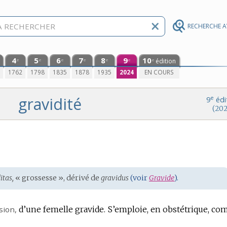
RECHERCHE 
4
5
6
7
8
9
10
édition
e
e
e
e
e
e
e
0
1762
1798
1835
1878
1935
2024
EN COURS
gravidité
e
9
édi
(202
itas,
« grossesse », dérivé de
gravidus
(voir
Gravide
).
sion
,
d’une femelle gravide.
S’emploie, en obstétrique, c