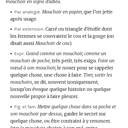
mouchoir en signe d’adieu.
▪
Par analogie.
Mouchoir en papier,
que l’on jette
après usage.
▪
Par extension.
Carré ou triangle d’étoffe dont
les femmes se couvraient le cou et la gorge (on
disait aussi
Mouchoir de cou
).
▪
Expr.
Grand comme un mouchoir, comme un
mouchoir de poche,
très petit, très exigu.
Faire un
nœud à son mouchoir,
le nouer pour se rappeler
quelque chose, une chose à faire.
Tirer, sortir les
mouchoirs,
se dit, souvent ironiquement,
lorsqu’on évoque quelque histoire ou quelque
nouvelle propre à faire pleurer.
▪
Fig.
et
fam.
Mettre quelque chose dans sa poche et
son mouchoir par-dessus,
garder le secret sur
quelque chose, ou être contraint à y renoncer.
Jeter le mouchoir,
choisir à son gré, entre