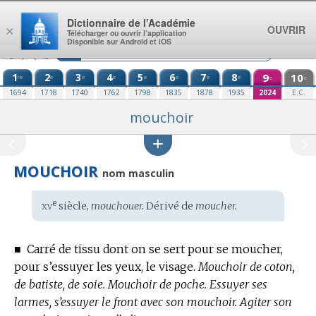
Aller au contenu
Dictionnaire de l’Académie
OUVRIR
×
Télécharger ou ouvrir l’application
Disponible sur Android et iOS
1
2
3
4
5
6
7
8
9
10
re
e
e
e
e
e
e
e
e
e
1694
1718
1740
1762
1798
1835
1878
1935
2024
E.C.
mouchoir
MOUCHOIR
nom masculin
xv
e
Étymologie
siècle,
mouchouer.
Dérivé de
moucher.
:
■
Carré de tissu dont on se sert pour se moucher,
pour s’essuyer les yeux, le visage.
Mouchoir de coton,
de batiste, de soie.
Mouchoir de poche.
Essuyer ses
larmes, s’essuyer le front avec son mouchoir.
Agiter son