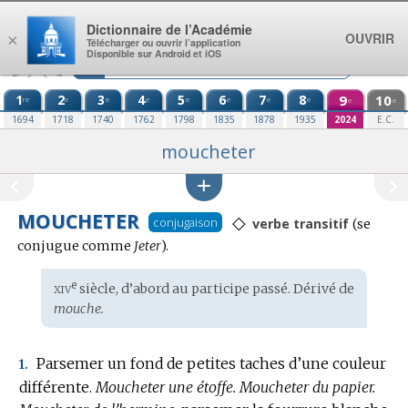
Aller au contenu
Dictionnaire de l’Académie
OUVRIR
×
Télécharger ou ouvrir l’application
Disponible sur Android et iOS
1
2
3
4
5
6
7
8
9
10
re
e
e
e
e
e
e
e
e
e
1694
1718
1740
1762
1798
1835
1878
1935
2024
E.C.
moucheter
MOUCHETER
◇
Conjuga
conjugaison
verbe transitif
(se
:
conjugue comme
Jeter
).
xiv
e
Étymologie
siècle, d’abord au participe passé. Dérivé de
:
mouche.
Parsemer un fond de petites taches d’une couleur
1.
différente.
Moucheter une étoffe.
Moucheter du papier.