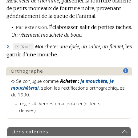
Moucheter de l’hermine,
parsemer la fourrure blanche
de petits morceaux de fourrure noire, provenant
généralement de la queue de l’animal.
▪
Par extension.
Éclabousser, salir de petites taches.
Un vêtement moucheté de boue.
Moucheter une épée, un sabre, un fleuret,
les
MARQUE
ESCRIME.
2.
garnir d’une mouche.
DE
DOMAINE
:
Orthographe
◇
Se conjugue comme
Acheter :
je mouchète, je
mouchèterai
, selon les rectifications orthographiques
de 1990.
[règle §4] Verbes en ‑eler/-eter (et leurs
dérivés).
Liens externes