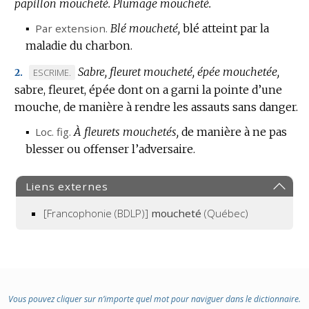
papillon moucheté.
Plumage moucheté.
▪
Par extension.
Blé moucheté,
blé atteint par la
maladie du charbon.
Sabre, fleuret moucheté, épée mouchetée,
MARQUE
ESCRIME.
2.
sabre, fleuret, épée dont on a garni la pointe d’une
DE
mouche, de manière à rendre les assauts sans danger.
DOMAINE
:
▪
Loc.
fig.
À fleurets mouchetés,
de manière à ne pas
blesser ou offenser l’adversaire.
Liens externes
[Francophonie (BDLP)]
moucheté
(Québec)
Vous pouvez cliquer sur n’importe quel mot pour naviguer dans le dictionnaire.