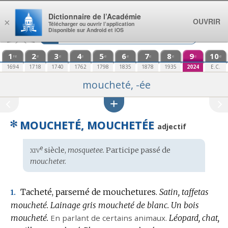
Aller au contenu
Dictionnaire de l’Académie
OUVRIR
×
Télécharger ou ouvrir l’application
Disponible sur Android et iOS
1
2
3
4
5
6
7
8
9
10
re
e
e
e
e
e
e
e
e
e
1694
1718
1740
1762
1798
1835
1878
1935
2024
E.C.
moucheté, -ée
✻
MOUCHETÉ, MOUCHETÉE
adjectif
xiv
e
Étymologie
siècle,
mosquetee.
Participe passé de
:
moucheter.
Tacheté, parsemé de mouchetures.
Satin, taffetas
1.
moucheté.
Lainage gris moucheté de blanc.
Un bois
moucheté.
En parlant de certains animaux.
Léopard, chat,