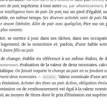
hors de pair,
supérieur à tout autre
ou,
par affaiblissement
,
h
e intelligence hors de pair.
De pair,
sur un pied d’égalité, su
ble, en même temps.
Ses diverses activités vont de pair.
M
e œuvre littéraire.
Aller de pair avec quelqu’un,
être sur un 
s plus savants.
tre, se mettre à jour dans ses tâches, dans ses occupati
logement, de la nourriture et, parfois, d’une faible s
r.
Jeune fille au pair.
é de change, établie en référence à un même étalon, de 
 extension
,
évaluation de la valeur de deux monnaies, calc
allique.
On faisait naguère le change au pair en se fondant su
lement deux monnaies.
–
Valeur nominale d’une act
MARQUE
BOURSE.
n émission.
Acheter des titres au pair.
DE
Action, obligation émis
’émission ou de remboursement est égal à la valeur nomin
DOMAINE
ir,
au moyen de titres dont le prix d’émission est supérie
: