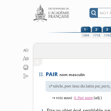
Aller au contenu
1
2
3
re
e
e
1694
1718
174
PAIR
II.
nom masculin
x
e
Étymologie
siècle,
peer.
Issu du
latin
par, paris,
:
↪
voir aussi :
I.
Pair, paire
(adj.)
Être ou objet égal, semblable, par
1.