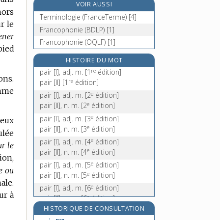
VOIR AUSSI
ors
paisible, adj.
Terminologie (FranceTerme) [4]
r le
paisiblement, adv.
Francophonie (BDLP) [1]
ener
paissance, n. f.
Francophonie (OQLF) [1]
e
pied
paissant, ante, adj.
[4
édition]
HISTOIRE DU MOT
re
pair [I], adj. m.
[1
édition]
ons.
re
pair [II]
[1
édition]
omme
e
pair [I], adj. m.
[2
édition]
e
pair [II], n. m.
[2
édition]
e
pair [I], adj. m.
[3
édition]
deux
e
pair [II], n. m.
[3
édition]
ulée
e
pair [I], adj. m.
[4
édition]
r le
e
pair [II], n. m.
[4
édition]
ion,
e
pair [I], adj. m.
[5
édition]
e ou
e
pair [II], n. m.
[5
édition]
ale.
e
pair [I], adj. m.
[6
édition]
ur à
e
pair [II], n. m.
[6
édition]
HISTORIQUE DE CONSULTATION
e
pair [I], adj. m.
[7
édition]
e