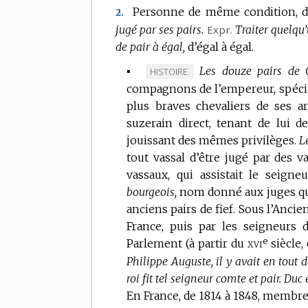
Personne de même condition, 
2.
jugé par ses pairs.
Expr.
Traiter quelqu
de pair à égal,
d’égal à égal.
▪
Les douze pairs de 
MARQUE
HISTOIRE.
compagnons de l’empereur, spécia
DE
plus braves chevaliers de ses a
DOMAINE
suzerain direct, tenant de lui 
:
jouissant des mêmes privilèges.
L
tout vassal d’être jugé par des 
vassaux, qui assistait le seign
bourgeois,
nom donné aux juges qui
anciens pairs de fief.
Sous l’Ancie
France, puis par les seigneurs d
e
xvi
Parlement (à partir du
siècle, 
Philippe Auguste, il y avait en tout d
roi fit tel seigneur comte et pair.
Duc e
En France, de 1814 à 1848, membr