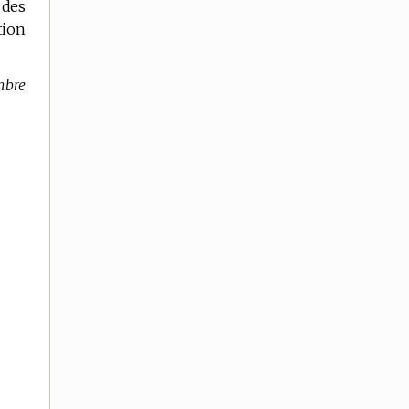
 des
tion
bre