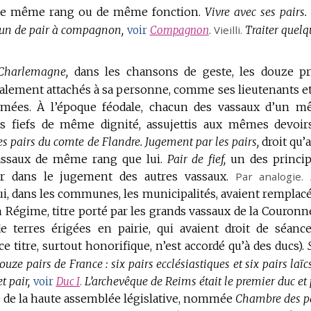
de même rang ou de même fonction.
Vivre avec ses pairs.
’un de pair à compagnon,
Vieilli.
Traiter quelq
voir
Compagnon
.
Charlemagne,
dans les chansons de geste, les douze p
lement attachés à sa personne, comme ses lieutenants et
rmées.
À l’époque féodale, chacun des vassaux d’un 
des fiefs de même dignité, assujettis aux mêmes devoir
es pairs du comte de Flandre.
Jugement par les pairs,
droit qu’a
vassaux de même rang que lui.
Pair de fief,
un des princi
eur dans le jugement des autres vassaux.
Par analogie.
, dans les communes, les municipalités, avaient remplacé
n Régime, titre porté par les grands vassaux de la Couronn
e terres érigées en pairie, qui avaient droit de séanc
ce titre, surtout honorifique, n’est accordé qu’à des ducs).
ouze pairs de France : six pairs ecclésiastiques et six pairs laïcs
t pair,
L’archevêque de Reims était le premier duc et 
voir
Duc I
.
e de la haute assemblée législative, nommée
Chambre des pa