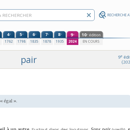
RECHERCHE 
4
5
6
7
8
9
10
e
e
e
e
e
édition
e
e
0
1762
1798
1835
1878
1935
2024
EN COURS
pair
e
9
édi
(202
« égal ».
eil à un autre.
Surtout dans des locutions.
Sans pair
(vieilli),