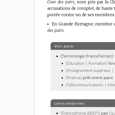
Cour des pairs,
nom pris par la Ch
accusations de complot, de haute tr
portée contre un de ses membres.
▪
En Grande-Bretagne, membre d
des pairs.
Voir aussi
[Terminologie (FranceTerme)] :
(Éducation | Formation)
for
(Enseignement supérieur |
(Finance)
prêt entre pairs
(Télécommunications | Inf
Liens externes
[Francophonie (BDLP)]
pair
(Qu