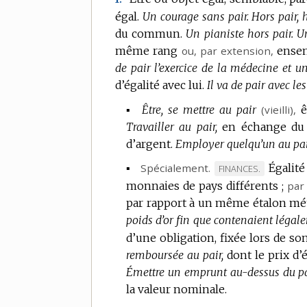
égal.
Un courage sans pair.
Hors pair, 
du commun.
Un pianiste hors pair.
Un
même rang
ou,
par extension
,
ensem
de pair l’exercice de la médecine et un
d’égalité avec lui.
Il va de pair avec le
▪
Être, se mettre au pair
(vieilli),
ê
Travailler au pair,
en échange du 
d’argent.
Employer quelqu’un au pai
▪
Spécialement.
Égalit
MARQUE
FINANCES.
monnaies de pays différents ;
DE
par
par rapport à un même étalon mét
DOMAINE
poids d’or fin que contenaient léga
:
d’une obligation, fixée lors de so
remboursée au pair,
dont le prix d
Émettre un emprunt au-dessus du pa
la valeur nominale.