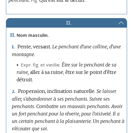
penchant.
Fig.
Qui est sur le déclin.
II.
II.
Nom masculin.
Pente, versant.
Le penchant d’une colline, d’une
1.
montagne.
▪
Expr.
fig.
et vieillie.
Être sur le penchant de sa
ruine,
aller à sa ruine, être sur le point d’être
détruit.
Propension, inclination naturelle.
Se laisser
2.
aller, s’abandonner à ses penchants.
Suivre ses
penchants.
Combattre ses mauvais penchants.
Avoir
un fort penchant pour la rêverie, pour l’oisiveté.
Il a
un certain penchant à la plaisanterie.
Un penchant à
n’écouter que soi.