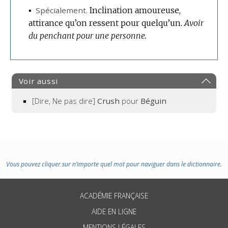
▪
Spécialement.
Inclination amoureuse,
attirance qu’on ressent pour quelqu’un.
Avoir
du penchant pour une personne.
Voir aussi
[Dire, Ne pas dire]
Crush
pour
Béguin
Vous pouvez cliquer sur n’importe quel mot pour naviguer dans le dictionnaire.
ACADÉMIE FRANÇAISE
AIDE EN LIGNE
MENTIONS LÉGALES