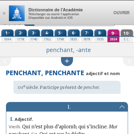
Aller au contenu
Dictionnaire de l’Académie
OUVRIR
×
Télécharger ou ouvrir l’application
Disponible sur Android et iOS
1
2
3
4
5
6
7
8
9
10
re
e
e
e
e
e
e
e
e
e
1694
1718
1740
1762
1798
1835
1878
1935
2024
E.C.
penchant, -ante
PENCHANT, PENCHANTE
adjectif et nom
xvi
e
Étymologie
siècle. Participe présent de
pencher.
:
I.
I.
Adjectif.
Vieilli.
Qui n’est plus d’aplomb, qui s’incline.
Mur