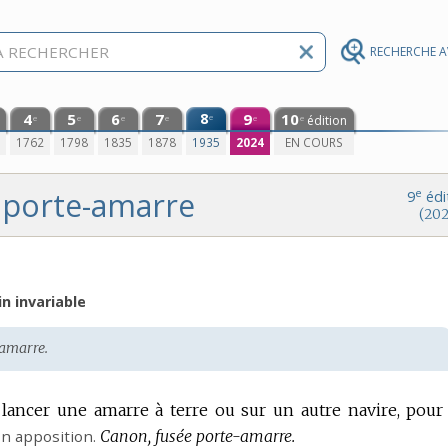
RECHERCHE 
4
5
6
7
8
9
10
e
édition
e
e
e
e
e
e
0
1762
1798
1835
1878
1935
2024
EN COURS
porte-amarre
e
9
édi
(202
n invariable
amarre.
 lancer une amarre à terre ou sur un autre navire, pour
n apposition.
Canon, fusée porte-amarre.