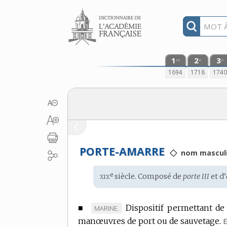
Aller au contenu
1
2
3
re
e
e
1694
1718
174
PORTE-AMARRE
◇
nom masculi
xix
e
Étymologie
siècle. Composé de
porte III
et d’
:
■
Dispositif permettant de
MARQUE
MARINE.
manœuvres de port ou de sauvetage.
DE
E