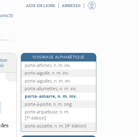
AIDE EN LIGNE
ANNEXES
AVANCÉE
porte- [III], préf.
porté [I], n. m.
porté, -ée [II], adj.
porte-aéronef, n. m.
porte-à-faux, n. m. inv.
VOISINAGE ALPHABÉTIQUE
porte à faux, n. m. inv.
tion
porte-affiches, n. m. inv.
4)
porte-aiguille, n. m. inv.
porte-aiguilles, n. m. inv.
porte-allumettes, n. m. inv.
porte-amarre, n. m. inv.
porte-à-porte, n. m. sing.
porte-arquebuse, n. m.
e
[7
édition]
 des
e
porte-assiette, n. m.
[4
édition]
porte-avions, n. m. inv.