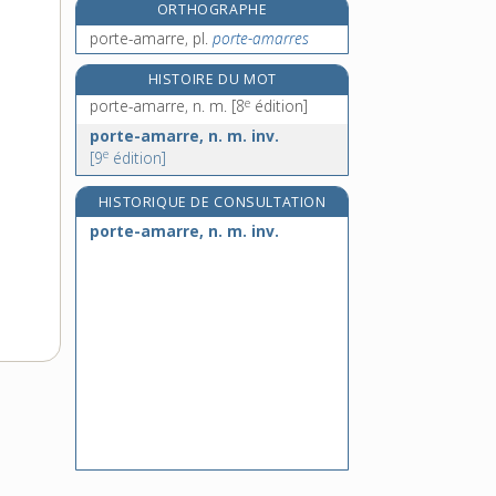
ORTHOGRAPHE
porte-bagages, n. m. inv.
porte-amarre,
pl.
porte-amarres
e
porte-baguette, n. m.
[7
édition]
porteballe, n. m.
HISTOIRE DU MOT
porte-balle, n. m.
e
porte-amarre, n. m.
[8
édition]
porte-bannière, n. m. inv.
porte-amarre, n. m. inv.
e
[9
édition]
HISTORIQUE DE CONSULTATION
porte-amarre, n. m. inv.