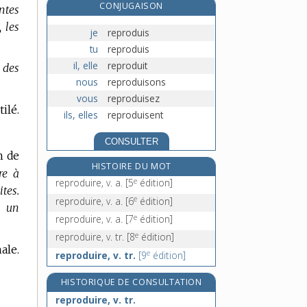
CONJUGAISON
ntes
reprographique, adj.
 les
réprouvable, adj.
je
reproduis
reprouver, v. tr.
tu
reproduis
réprouver, v. tr.
il, elle
reproduit
 des
nous
reproduisons
vous
reproduisez
ilé.
ils, elles
reproduisent
CONSULTER
n de
HISTOIRE DU MOT
re à
e
reproduire, v. a.
[5
édition]
tes.
e
reproduire, v. a.
[6
édition]
e un
e
reproduire, v. a.
[7
édition]
e
reproduire, v. tr.
[8
édition]
ale.
e
reproduire, v. tr.
[9
édition]
HISTORIQUE DE CONSULTATION
reproduire, v. tr.