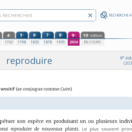
RECHERCHE 
4
5
6
7
8
9
10
e
e
e
e
édition
e
e
e
0
1762
1798
1835
1878
1935
2024
EN COURS
reproduire
e
9
édi
(202
Conjugaison
ransitif
(se conjugue comme
Cuire
).
:
rpétuer son espèce en produisant un ou plusieurs indiv
eut reproduire de nouveaux plants.
Le plus souvent
pron