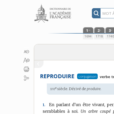
Aller au contenu
1
2
3
re
e
e
1694
1718
174
REPRODUIRE
conjugaison
verbe t
xvi
e
Étymologie
siècle. Dérivé de
produire.
:
En parlant d’un être vivant, pe
1.
semblables à soi.
Un arbre coupé p