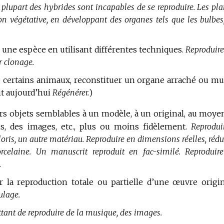
 plupart des hybrides sont incapables de se reproduire.
Les pla
on végétative, en développant des organes tels que les bulbes,
r une espèce en utilisant différentes techniques.
Reproduire
r clonage.
e certains animaux, reconstituer un organe arraché ou mut
it aujourd’hui
Régénérer.
)
urs objets semblables à un modèle, à un original, au moye
ns, des images, etc., plus ou moins fidèlement.
Reprodui
loris, un autre matériau.
Reproduire en dimensions réelles, rédui
celaine.
Un manuscrit reproduit en fac-similé.
Reproduir
.
er la reproduction totale ou partielle d’une œuvre origin
ulage.
tant de reproduire de la musique, des images.