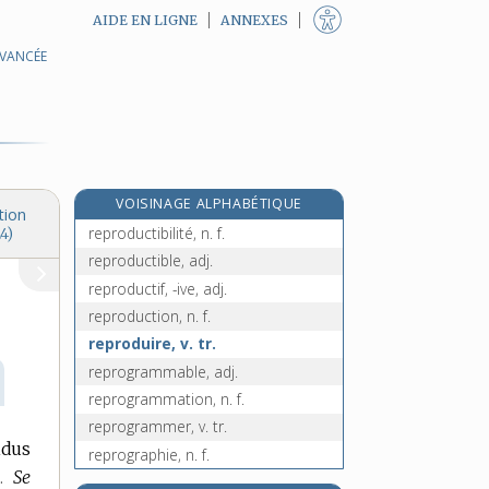
AIDE EN LIGNE
ANNEXES
AVANCÉE
réprobateur, -trice, adj.
réprobation, n. f.
reprochable, adj.
reproche, n. m.
reprocher, v. tr.
VOISINAGE ALPHABÉTIQUE
reproducteur, -trice, adj.
tion
reproductibilité, n. f.
4)
reproductible, adj.
reproductif, -ive, adj.
reproduction, n. f.
reproduire, v. tr.
reprogrammable, adj.
reprogrammation, n. f.
reprogrammer, v. tr.
idus
reprographie, n. f.
.
Se
reprographier, v. tr.