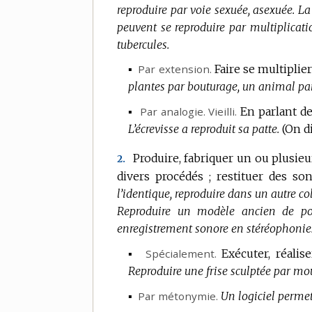
reproduire par voie sexuée, asexuée.
La
peuvent se reproduire par multiplicati
tubercules.
▪
Par extension.
Faire se multiplie
plantes par bouturage, un animal pa
▪
Par analogie.
Vieilli.
En parlant d
L’écrevisse a reproduit sa patte.
(On d
Produire, fabriquer un ou plusie
2.
divers procédés ; restituer des so
l’identique, reproduire dans un autre co
Reproduire un modèle ancien de por
enregistrement sonore en stéréophonie
▪
Spécialement.
Exécuter, réalis
Reproduire une frise sculptée par mo
▪
Par métonymie.
Un logiciel permet