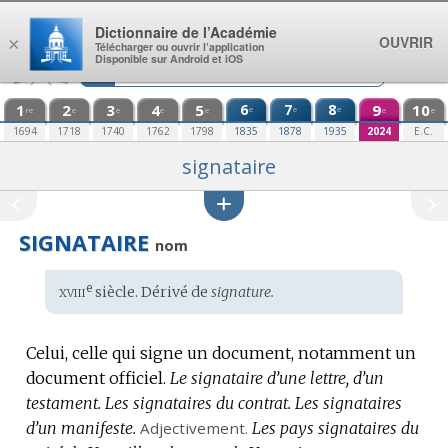
Aller au contenu
Dictionnaire de l’Académie
OUVRIR
×
Télécharger ou ouvrir l’application
Disponible sur Android et iOS
1
2
3
4
5
6
7
8
9
10
e
e
e
re
e
e
e
e
e
e
1694
1718
1740
1762
1798
1835
1878
1935
2024
E.C.
signataire
SIGNATAIRE
nom
xviii
e
Étymologie
siècle. Dérivé de
signature.
:
Celui, celle qui signe un document, notamment un
document officiel.
Le signataire d’une lettre, d’un
testament.
Les signataires du contrat.
Les signataires
d’un manifeste.
Adjectivement.
Les pays signataires du