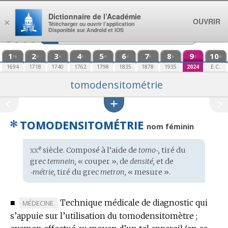
Aller au contenu
Dictionnaire de l’Académie
OUVRIR
×
Télécharger ou ouvrir l’application
Disponible sur Android et iOS
1
2
3
4
5
6
7
8
9
10
re
e
e
e
e
e
e
e
e
e
1694
1718
1740
1762
1798
1835
1878
1935
2024
E.C.
tomodensitométrie
✻
TOMODENSITOMÉTRIE
nom féminin
xx
e
Étymologie
siècle. Composé à l’aide de
tomo‑,
tiré du
:
grec
temnein,
« couper », de
densité,
et de
‑métrie,
tiré du
grec
metron,
« mesure ».
■
Technique médicale de diagnostic qui
MARQUE
MÉDECINE.
s’appuie sur l’utilisation du tomodensitomètre ;
DE
DOMAINE