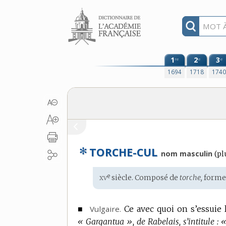
Aller au contenu
1
2
3
re
e
e
1694
1718
174
✻
TORCHE-CUL
nom masculin
(
pl
xv
e
Étymologie
siècle. Composé de
torche,
forme
:
■
Vulgaire.
Ce avec quoi on s’essuie l
« Gargantua », de Rabelais, s’intitule :