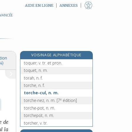
AIDE EN LIGNE
ANNEXES
AVANCÉE
top-secret, loc. adj. inv.
toquade, n. f.
toquante, n. f.
toquard, -arde, adj. et n.
toque, n. f.
VOISINAGE ALPHABÉTIQUE
toqué, -ée, adj.
tion
toquer, v. tr. et pron.
4)
toquet, n. m.
torah, n. f.
torche, n. f.
torche-cul, n. m.
e
torche-nez, n. m.
[7
édition]
torche-pot, n. m.
torchepot, n. m.
e de
torcher, v. tr.
l la
torchère, n. f.