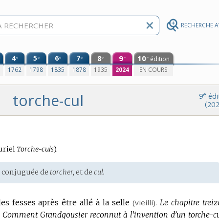
RECHERCHE 
4
5
6
7
8
9
10
e
e
e
e
édition
e
e
e
0
1762
1798
1835
1878
1935
2024
EN COURS
torche-cul
e
9
édi
(202
uriel
Torche-culs
).
 conjuguée de
torcher,
et de
cul.
es fesses après être allé à la selle
(vieilli).
Le chapitre treiz
 « Comment Grandgousier reconnut à l’invention d’un torche-cu