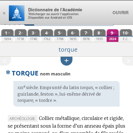
Aller au contenu
Dictionnaire de l’Académie
OUVRIR
×
Télécharger ou ouvrir l’application
Disponible sur Android et iOS
1
2
3
4
5
6
7
8
9
10
re
e
e
e
e
e
e
e
e
e
1694
1718
1740
1762
1798
1835
1878
1935
2024
E.C.
torque
✻
TORQUE
nom masculin
xiii
e
Étymologie
siècle. Emprunté du
latin
torquis,
« collier ;
:
guirlande, feston », lui-même dérivé de
torquere,
« tordre ».
Collier métallique, circulaire et rigide,
MARQUE
ARCHÉOLOGIE.
se présentant sous la forme d’un anneau épais plus
DE
DOMAINE