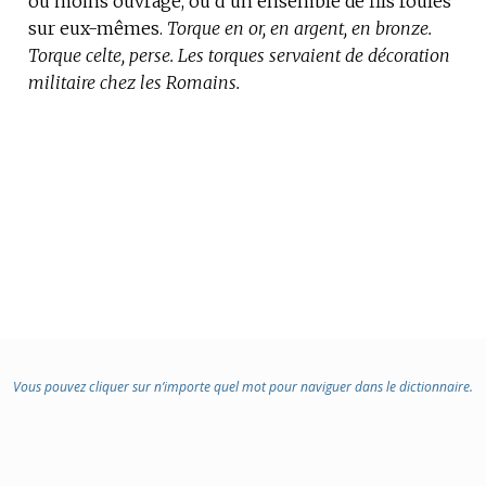
ou moins ouvragé, ou d’un ensemble de fils roulés
sur eux-mêmes.
:
Torque en or, en argent, en bronze.
Torque celte, perse.
Les torques servaient de décoration
militaire chez les Romains.
Vous pouvez cliquer sur n’importe quel mot pour naviguer dans le dictionnaire.