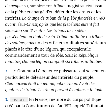
du peuple
:
ou, simplement,
tribun,
magistrat civil issu
de la plèbe et chargé d’en défendre les droits et les
intérêts.
La charge de tribun de la plèbe fut créée en 493
avant Jésus-Christ, après que les plébéiens eurent fait
sécession sur l’Aventin.
Les tribuns de la plèbe
possédaient un droit de veto.
Tribun militaire
ou
tribun
des soldats,
chacun des officiers militaires supérieurs
placés à la tête d’une légion, qui exerçaient le
commandement à tour de rôle.
Sous la République
romaine, chaque légion comptait six tribuns militaires.
Fig.
Orateur à l’éloquence puissante, qui se veut en
2.
particulier le défenseur des intérêts du peuple.
Clemenceau était un remarquable tribun.
Avoir des
qualités de tribun.
Le tribun parvint à embraser la foule.
En France, membre du corps politique
MARQUE
HISTOIRE.
3.
créé par la Constitution de l’an VIII, appelé Tribunat.
DE