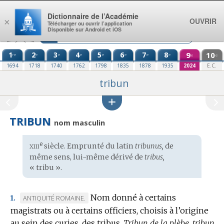
Aller au contenu
Dictionnaire de l’Académie
OUVRIR
×
Télécharger ou ouvrir l’application
Disponible sur Android et iOS
1
2
3
4
5
6
7
8
9
10
re
e
e
e
e
e
e
e
e
e
1694
1718
1740
1762
1798
1835
1878
1935
2024
E.C.
tribun
TRIBUN
nom masculin
xiii
e
Étymologie
siècle. Emprunté du
latin
tribunus,
de
:
même sens, lui-même dérivé de
tribus,
« tribu ».
Nom donné à certains
MARQUE
ANTIQUITÉ ROMAINE.
1.
magistrats ou à certains officiers, choisis à l’origine
DE
au sein des curies, des tribus.
DOMAINE
Tribun de la plèbe, tribun