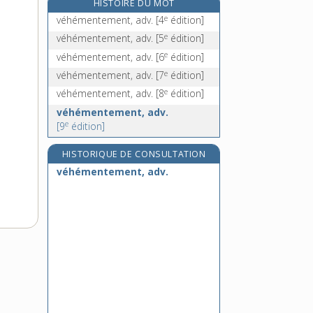
HISTOIRE DU MOT
veille, n. f.
e
véhémentement, adv.
[4
édition]
veillée, n. f.
e
véhémentement, adv.
[5
édition]
veiller, v. intr. et tr.
e
véhémentement, adv.
[6
édition]
veilleur, -euse, n.
e
véhémentement, adv.
[7
édition]
e
véhémentement, adv.
[8
édition]
véhémentement, adv.
e
[9
édition]
HISTORIQUE DE CONSULTATION
véhémentement, adv.