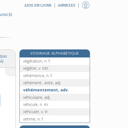
AIDE EN LIGNE
ANNEXES
AVANCÉE
végétaliser, v. tr.
végétalisme, n. m.
e
végétant, ante, adj.
[7
édition]
végétarien, -enne, adj.
végétarisme, n. m.
VOISINAGE ALPHABÉTIQUE
végétatif, -ive, adj.
tion
végétation, n. f.
4)
végéter, v. intr.
véhémence, n. f.
véhément, -ente, adj.
véhémentement, adv.
véhiculaire, adj.
véhicule, n. m.
véhiculer, v. tr.
vehme, n. f.
e
vehmique, adj.
[7
édition]