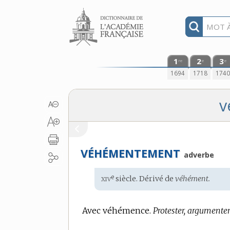
Aller au contenu
1
2
3
re
e
e
1694
1718
174
v
VÉHÉMENTEMENT
adverbe
xiv
e
Étymologie
siècle. Dérivé de
véhément.
:
Avec véhémence.
Protester, argument