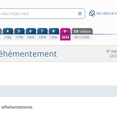
RECHERCHE 
4
5
6
7
8
9
10
e
e
e
e
e
édition
e
e
0
1762
1798
1835
1878
1935
2024
EN COURS
éhémentement
e
9
édi
(202
er véhémentement.