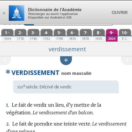
Aller au contenu
Dictionnaire de l’Académie
OUVRIR
×
Télécharger ou ouvrir l’application
Disponible sur Android et iOS
1
2
3
4
5
6
7
8
9
10
re
e
e
e
e
e
e
e
e
e
1694
1718
1740
1762
1798
1835
1878
1935
2024
E.C.
verdissement
✻
VERDISSEMENT
nom masculin
xix
e
Étymologie
siècle. Dérivé de
verdir.
:
Le fait de verdir un lieu, d’y mettre de la
1.
végétation.
Le verdissement d’un balcon.
Le fait de prendre une teinte verte.
Le verdissement
2.
d’une pelouse.