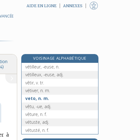
AIDE EN LIGNE
ANNEXES
AVANCÉE
e
vétérance, n. f.
[8
édition]
vétérinaire, adj. et n.
vététiste, n.
e
vétillard, arde, n.
[8
édition]
vétille, n. f.
VOISINAGE ALPHABÉTIQUE
vétiller, v. intr.
tion
vétilleur, -euse, n.
4)
vétilleux, -euse, adj.
vêtir, v. tr.
vétiver, n. m.
veto, n. m.
vêtu, -ue, adj.
vêture, n. f.
vétuste, adj.
vétusté, n. f.
er à
vétyver, n. m.