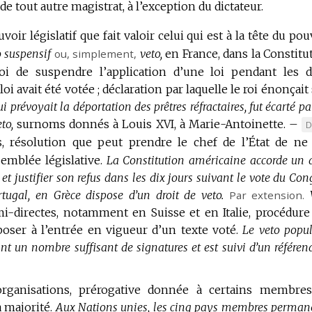
 tout autre magistrat, à l’exception du dictateur.
ir législatif que fait valoir celui qui est à la tête du pou
 suspensif
ou, simplement,
veto,
en France, dans la Constitu
 roi de suspendre l’application d’une loi pendant les 
 loi avait été votée ; déclaration par laquelle le roi énonçait
i prévoyait la déportation des prêtres réfractaires, fut écarté p
to,
surnoms donnés à Louis XVI, à Marie-Antoinette.
–
M
D
, résolution que peut prendre le chef de l’État de ne
D
D
emblée législative.
La Constitution américaine accorde un d
:
et justifier son refus dans les dix jours suivant le vote du Con
tugal, en Grèce dispose d’un droit de veto.
Par extension.
i-directes, notamment en Suisse et en Italie, procédure
oser à l’entrée en vigueur d’un texte voté.
Le veto popul
nt un nombre suffisant de signatures et est suivi d’un référe
organisations, prérogative donnée à certains membre
 majorité.
Aux Nations unies, les cinq pays membres perman