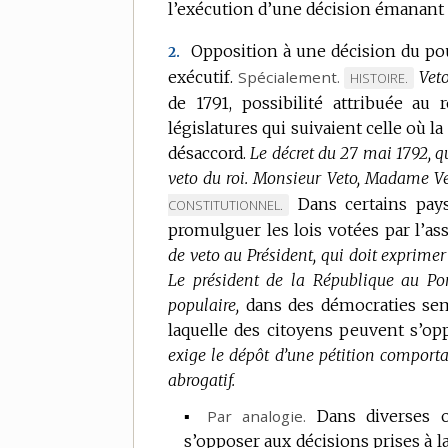
l’exécution d’une décision émanant de
DE
DOMAINE
Opposition à une décision du pouvo
2.
:
exécutif.
Spécialement.
Veto
MARQUE
HISTOIRE.
de 1791, possibilité attribuée au
DE
législatures qui suivaient celle où la
DOMAINE
désaccord.
Le décret du 27 mai 1792, qu
:
veto du roi.
Monsieur Veto, Madame Ve
Dans certains pays
CONSTITUTIONNEL.
promulguer les lois votées par l’ass
de veto au Président, qui doit exprimer 
Le président de la République au Por
populaire,
dans des démocraties sem
laquelle des citoyens peuvent s’opp
exige le dépôt d’une pétition comporta
abrogatif.
▪
Par analogie.
Dans diverses 
s’opposer aux décisions prises à la