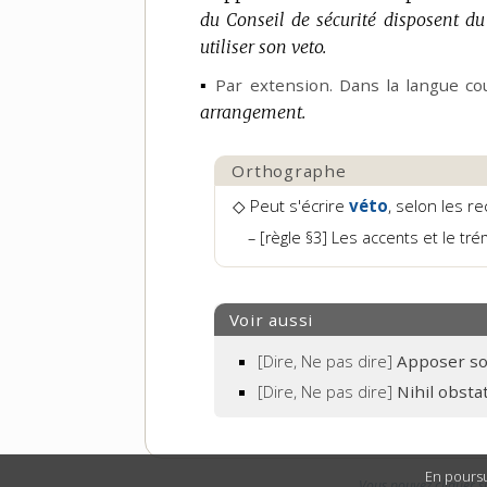
du Conseil de sécurité disposent du 
utiliser son veto.
▪
Par extension.
Dans la langue co
arrangement.
Orthographe
◇ Peut s'écrire
véto
, selon les r
[règle §3] Les accents et le tr
Voir aussi
[Dire, Ne pas dire]
Apposer s
[Dire, Ne pas dire]
Nihil obsta
En poursu
Vous pouvez cliquer s