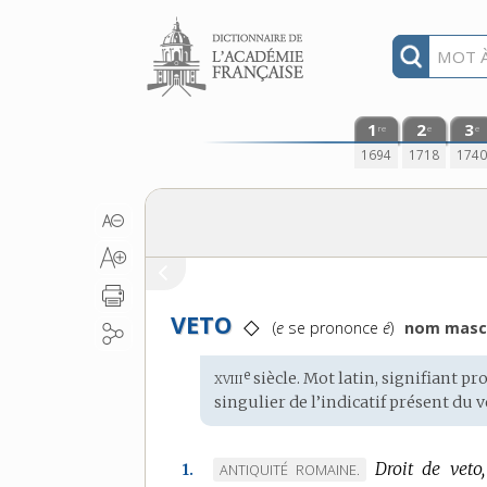
Aller au contenu
1
2
3
re
e
e
1694
1718
174
VETO
◇
Prononciation
(
e
se prononce
é
)
nom masc
:
xviii
e
Étymologie
siècle. Mot
latin
, signifiant p
:
singulier de l’indicatif présent du 
Droit de veto,
MARQUE
ANTIQUITÉ ROMAINE.
1.