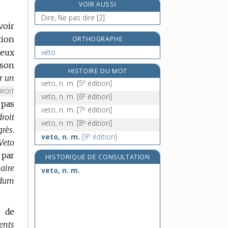
VOIR AUSSI
veuf, veuve, adj. et n.
Dire, Ne pas dire [2]
veule, adj.
voir
veulerie, n. f.
tion
ORTHOGRAPHE
veuvage, n. m.
véto
deux
 son
HISTOIRE DU MOT
ar un
e
veto, n. m.
[5
édition]
ARQUE
ROIT
e
veto, n. m.
[6
édition]
 pas
E
e
veto, n. m.
[7
édition]
OMAINE
roit
e
veto, n. m.
[8
édition]
grès.
e
veto, n. m.
[9
édition]
Veto
 par
HISTORIQUE DE CONSULTATION
aire
veto, n. m.
ndum
s de
ents