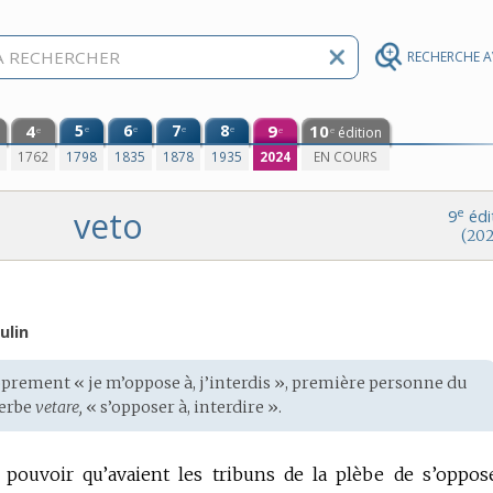
RECHERCHE 
4
5
6
7
8
9
10
e
e
e
e
édition
e
e
e
0
1762
1798
1835
1878
1935
2024
EN COURS
veto
e
9
édi
(202
ulin
roprement « je m’oppose à, j’interdis », première personne du
verbe
vetare,
« s’opposer à, interdire ».
pouvoir qu’avaient les tribuns de la plèbe de s’oppos