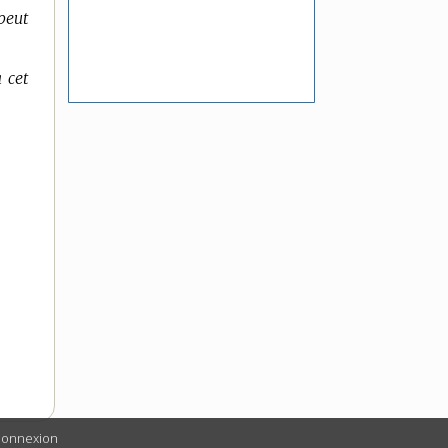
peut
 cet
 connexion