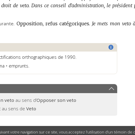
droit de veto.
Dans ce conseil d’administration, le président 
urante.
Opposition, refus catégoriques.
Je mets mon veto à
ectifications orthographiques de 1990.
éma • emprunts.
on veto
au sens d’
Opposer son veto
t
au sens de
Veto
ivant votre navigation sur ce site, vous acceptez l’utilisation d’un témoin de
ur n’importe quel mot pour naviguer dans le dictionnaire.