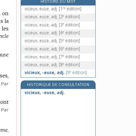
HISTOIRE DU MOT
vicomté, n. f.
re
vicieux, euse, adj.
[1
édition]
l on
vicomtesse, n. f.
e
vicieux, euse, adj.
[2
édition]
s la
victimaire [I], n. m.
e
vicieux, euse, adj.
[3
édition]
 les
victimaire [II], adj.
e
vicieux, euse, adj.
[4
édition]
rcle
e
vicieux, euse, adj.
[5
édition]
e
vicieux, euse, adj.
[6
édition]
ause
e
vicieux, euse, adj.
[7
édition]
e
vicieux, euse, adj.
[8
édition]
e
vicieux, -euse, adj.
[9
édition]
ses,
Par
HISTORIQUE DE CONSULTATION
vicieux, -euse, adj.
sont
Par
gème.