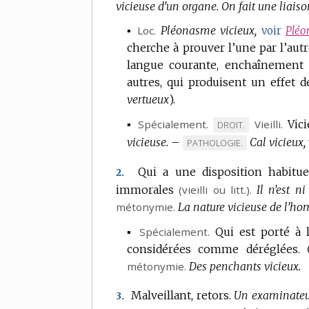
vicieuse d’un organe.
On fait une liaiso
▪
Loc.
Pléonasme vicieux,
voir
Plé
cherche à prouver l’une par l’aut
langue courante, enchaînement 
autres, qui produisent un effet d
vertueux
).
▪
Spécialement.
Vieilli.
Vic
MARQUE
DROIT.
vicieuse.
–
DE
Cal vicieux,
MARQUE
PATHOLOGIE.
DOMAINE
DE
Qui a une disposition habitue
2.
:
DOMAINE
immorales
(vieilli ou
litt.
).
Il n’est n
:
métonymie.
La nature vicieuse de l’h
▪
Spécialement.
Qui est porté à 
considérées comme déréglées.
métonymie.
Des penchants vicieux.
Malveillant, retors.
Un examinateur
3.