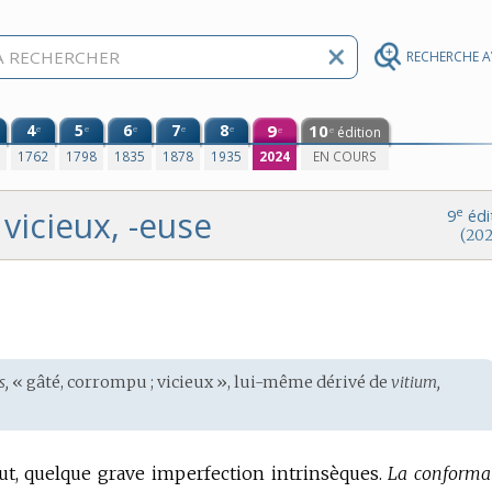
RECHERCHE 
4
5
6
7
8
9
10
e
e
e
e
e
édition
e
e
0
1762
1798
1835
1878
1935
2024
EN COURS
vicieux, -euse
e
9
édi
(202
s,
« gâté, corrompu ; vicieux », lui-même dérivé de
vitium,
ut, quelque grave imperfection intrinsèques.
La conforma