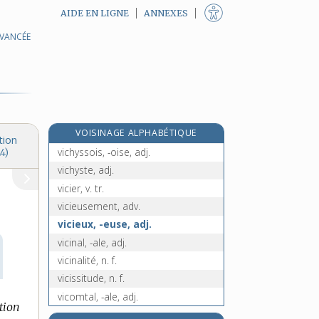
AIDE EN LIGNE
ANNEXES
AVANCÉE
vice-roi, n. m.
vice-royauté, n. f.
vice-sénéchal, n. m.
vicésimal, -ale, adj.
vice versa, loc. adv.
VOISINAGE ALPHABÉTIQUE
vichy, n. m.
tion
vichyssois, -oise, adj.
4)
vichyste, adj.
vicier, v. tr.
vicieusement, adv.
vicieux, -euse, adj.
vicinal, -ale, adj.
vicinalité, n. f.
vicissitude, n. f.
vicomtal, -ale, adj.
tion
vicomte, n. m.