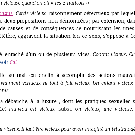
n vicieuse quand on dit « les-z-haricots ».
Cercle vicieux,
raisonnement défectueux par leque
onasme
.
re deux propositions non démontrées ; par extension, dan
de causes et de conséquences se nourrissant les unes
élétère, aggravent la situation (en ce sens, s’oppose à
Ce
ié, entaché d’un ou de plusieurs vices.
Contrat vicieux.
Cl
voir
Cal
.
lle au mal, est enclin à accomplir des actions mauvai
i vraiment vertueux ni tout à fait vicieux.
Un enfant vicieux.
omme.
la débauche, à la luxure ; dont les pratiques sexuelles 
Cet individu est vicieux.
Subst.
Un vicieux, une vicieuse.
 vicieux.
Il faut être vicieux pour avoir imaginé un tel strata