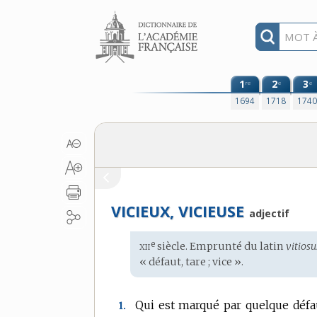
Aller au contenu
1
2
3
re
e
e
1694
1718
174
VICIEUX, VICIEUSE
adjectif
xii
e
Étymologie
siècle. Emprunté du
latin
vitiosu
:
« défaut, tare ; vice ».
Qui est marqué par quelque défa
1.