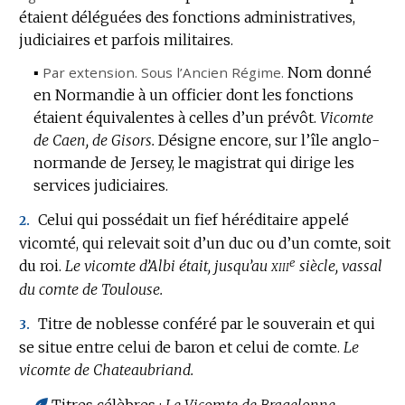
étaient déléguées des fonctions administratives,
judiciaires et parfois militaires.
▪
Par extension.
Sous l’Ancien Régime.
Nom donné
en Normandie à un officier dont les fonctions
étaient équivalentes à celles d’un prévôt.
Vicomte
de Caen, de Gisors.
Désigne encore, sur l’île anglo-
normande de Jersey, le magistrat qui dirige les
services judiciaires.
Celui qui possédait un fief héréditaire appelé
2.
vicomté, qui relevait soit d’un duc ou d’un comte, soit
e
xiii
du roi.
Le vicomte d’Albi était, jusqu’au
siècle, vassal
du comte de Toulouse.
Titre de noblesse conféré par le souverain et qui
3.
se situe entre celui de baron et celui de comte.
Le
vicomte de Chateaubriand.
Titres célèbres :
Le Vicomte de Bragelonne,