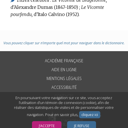
d’Alexandre Dumas (1847-1850) ;
Le Vicomte
pourfendu,
d’Italo Calvino (1952).
Vous pouvez cliquer sur n’importe quel mot pour naviguer dans le dictionnaire.
ACADÉMIE FRANÇAISE
AIDE EN LIGNE
MENTIONS LÉGALES
ACCESSIBILITÉ
CONTACTS
En poursuivant votre navigation sur ce site, vous acceptez
l’utilisation d’un témoin de connexion (cookie), afin de
réaliser des statistiques de visites et de personnaliser votre
navigation. Pour en savoir plus,
cliquez ici
.
J’ACCEPTE
JE REFUSE