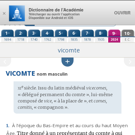
Aller au contenu
Dictionnaire de l’Académie
OUVRIR
×
Télécharger ou ouvrir l’application
Disponible sur Android et iOS
1
2
3
4
5
6
7
8
9
10
re
e
e
e
e
e
e
e
e
e
1694
1718
1740
1762
1798
1835
1878
1935
2024
E.C.
vicomte
VICOMTE
nom masculin
xi
e
Étymologie
siècle. Issu du
latin médiéval
vicecomes,
:
« délégué permanent du comte », lui-même
composé de
vice,
« à la place de », et
comes,
comitis,
« compagnon ».
À l’époque du Bas-Empire et au cours du haut Moyen
1.
Âge.
Titre donné à un représentant du comte à qui