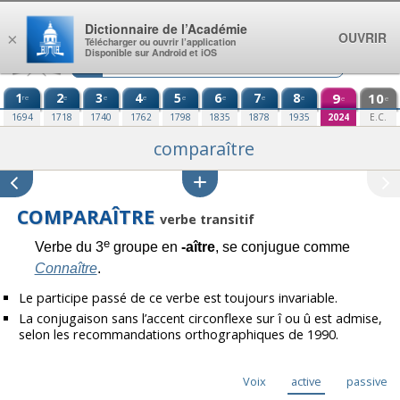
Aller au contenu
Dictionnaire de l’Académie
OUVRIR
×
Télécharger ou ouvrir l’application
Disponible sur Android et iOS
1
2
3
4
5
6
7
8
9
10
re
e
e
e
e
e
e
e
e
e
1694
1718
1740
1762
1798
1835
1878
1935
2024
E.C.
comparaître
COMPARAÎTRE
verbe transitif
e
Verbe du 3
groupe en
-aître
, se conjugue comme
Connaître
.
Le participe passé de ce verbe est toujours invariable.
La conjugaison sans l’accent circonflexe sur î ou û est admise,
selon les recommandations orthographiques de 1990.
Voix
active
passive