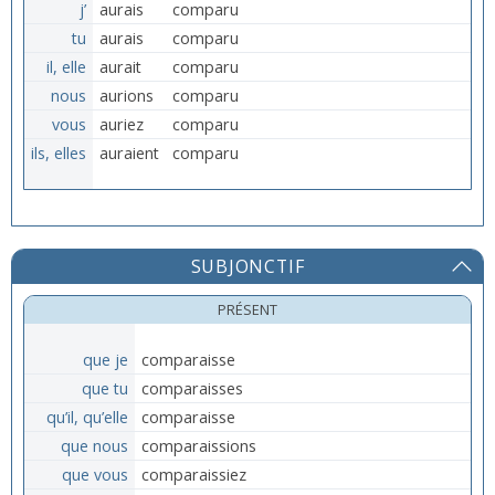
j’
aurais
comparu
tu
aurais
comparu
il, elle
aurait
comparu
nous
aurions
comparu
vous
auriez
comparu
ils, elles
auraient
comparu
SUBJONCTIF
PRÉSENT
que je
comparaisse
que tu
comparaisses
qu’il, qu’elle
comparaisse
que nous
comparaissions
que vous
comparaissiez