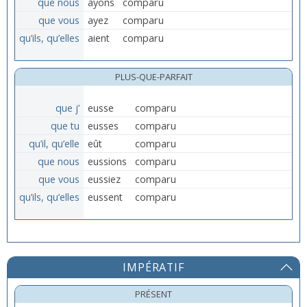
que nous
ayons
comparu
que vous
ayez
comparu
qu’ils, qu’elles
aient
comparu
PLUS-QUE-PARFAIT
que j’
eusse
comparu
que tu
eusses
comparu
qu’il, qu’elle
eût
comparu
que nous
eussions
comparu
que vous
eussiez
comparu
qu’ils, qu’elles
eussent
comparu
IMPÉRATIF
PRÉSENT