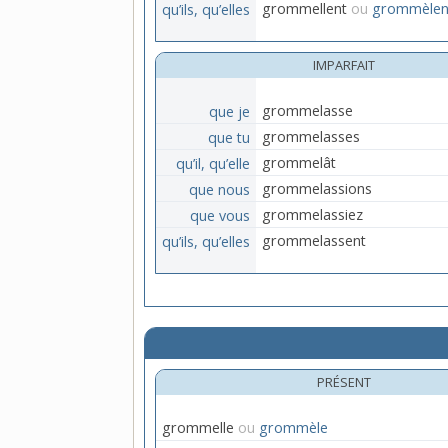
qu’ils, qu’elles
grommellent
ou
grommèlen
IMPARFAIT
que je
grommelasse
que tu
grommelasses
qu’il, qu’elle
grommelât
que nous
grommelassions
que vous
grommelassiez
qu’ils, qu’elles
grommelassent
PRÉSENT
grommelle
ou
grommèle