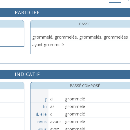
PARTICIPE
PASSÉ
grommelé, grommelée, grommelés, grommelées
ayant grommelé
INDICATIF
PASSÉ COMPOSÉ
j’
ai
grommelé
tu
as
grommelé
il, elle
a
grommelé
nous
avons
grommelé
vous
avez
grommelé