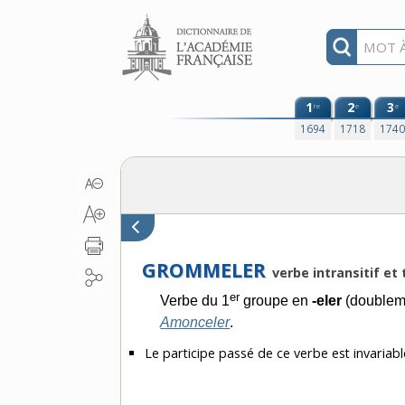
Aller au contenu
1
2
3
re
e
e
1694
1718
174
GROMMELER
verbe intransitif et 
er
Verbe du 1
groupe en
-eler
(doubleme
Amonceler
.
Le participe passé de ce verbe est invariabl