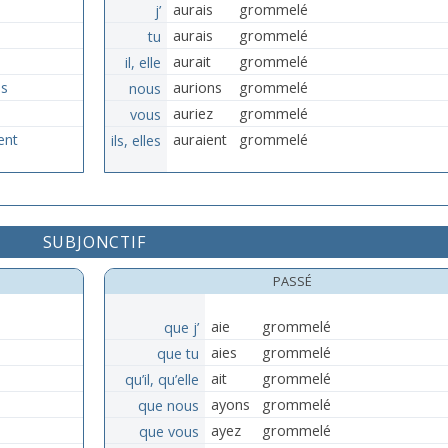
j’
aurais
grommelé
tu
aurais
grommelé
il, elle
aurait
grommelé
s
nous
aurions
grommelé
vous
auriez
grommelé
ent
ils, elles
auraient
grommelé
SUBJONCTIF
PASSÉ
que j’
aie
grommelé
que tu
aies
grommelé
qu’il, qu’elle
ait
grommelé
que nous
ayons
grommelé
que vous
ayez
grommelé