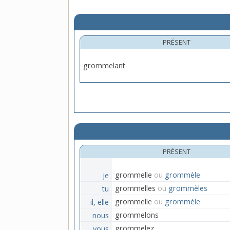
PRÉSENT
grommelant
PRÉSENT
je
grommelle
ou
grommèle
tu
grommelles
ou
grommèles
il, elle
grommelle
ou
grommèle
nous
grommelons
vous
grommelez