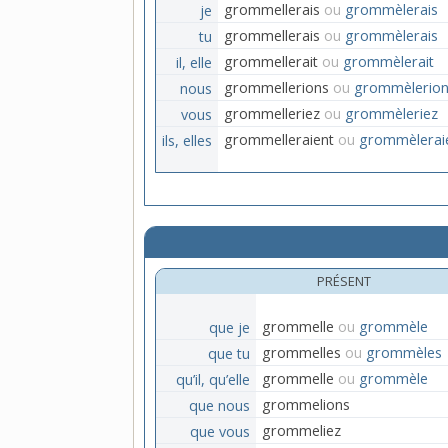
je
grommellerais
ou
grommèlerais
tu
grommellerais
ou
grommèlerais
il, elle
grommellerait
ou
grommèlerait
nous
grommellerions
ou
grommèlerion
vous
grommelleriez
ou
grommèleriez
ils, elles
grommelleraient
ou
grommèlerai
PRÉSENT
que je
grommelle
ou
grommèle
que tu
grommelles
ou
grommèles
qu’il, qu’elle
grommelle
ou
grommèle
que nous
grommelions
que vous
grommeliez