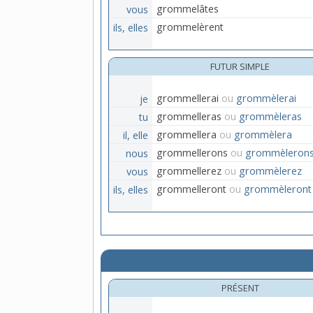
vous
grommelâtes
ils, elles
grommelèrent
FUTUR SIMPLE
je
grommellerai
ou
grommèlerai
tu
grommelleras
ou
grommèleras
il, elle
grommellera
ou
grommèlera
nous
grommellerons
ou
grommèleron
vous
grommellerez
ou
grommèlerez
ils, elles
grommelleront
ou
grommèleront
PRÉSENT