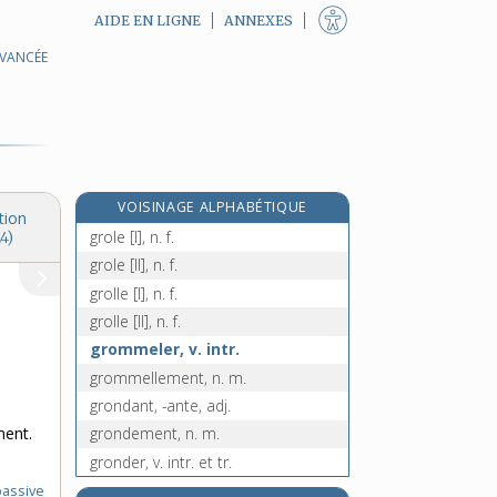
AIDE EN LIGNE
ANNEXES
AVANCÉE
grogner, v. intr.
grognerie, n. f.
grogneur, -euse, adj.
grognon, n. m.
groin, n. m.
VOISINAGE ALPHABÉTIQUE
groisil, n. m.
tion
grole [I], n. f.
4)
grole [II], n. f.
grolle [I], n. f.
grolle [II], n. f.
grommeler, v. intr.
grommellement, n. m.
grondant, -ante, adj.
ment.
grondement, n. m.
gronder, v. intr. et tr.
gronderie, n. f.
passive