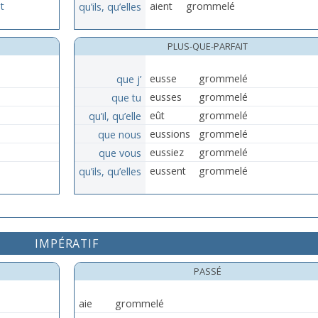
t
qu’ils, qu’elles
aient
grommelé
PLUS-QUE-PARFAIT
que j’
eusse
grommelé
que tu
eusses
grommelé
qu’il, qu’elle
eût
grommelé
que nous
eussions
grommelé
que vous
eussiez
grommelé
qu’ils, qu’elles
eussent
grommelé
IMPÉRATIF
PASSÉ
aie
grommelé