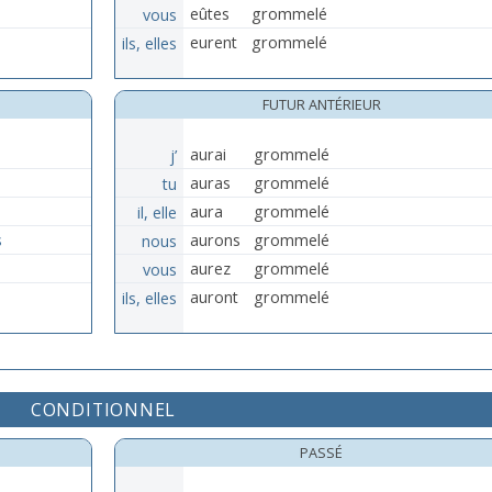
vous
eûtes
grommelé
ils, elles
eurent
grommelé
FUTUR ANTÉRIEUR
j’
aurai
grommelé
tu
auras
grommelé
il, elle
aura
grommelé
s
nous
aurons
grommelé
vous
aurez
grommelé
ils, elles
auront
grommelé
CONDITIONNEL
PASSÉ