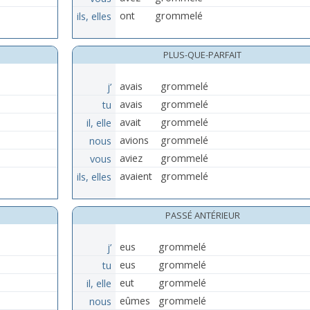
ils, elles
ont
grommelé
PLUS-QUE-PARFAIT
j’
avais
grommelé
tu
avais
grommelé
il, elle
avait
grommelé
nous
avions
grommelé
vous
aviez
grommelé
ils, elles
avaient
grommelé
PASSÉ ANTÉRIEUR
j’
eus
grommelé
tu
eus
grommelé
il, elle
eut
grommelé
nous
eûmes
grommelé