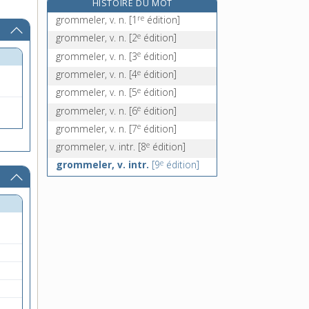
HISTOIRE DU MOT
grondeur, -euse, adj.
re
grommeler, v. n.
[1
édition]
grondin, n. m.
e
grommeler, v. n.
[2
édition]
groom, n. m.
e
grommeler, v. n.
[3
édition]
gros, grosse, adj., adv. et n.
e
grommeler, v. n.
[4
édition]
e
grommeler, v. n.
[5
édition]
e
grommeler, v. n.
[6
édition]
e
grommeler, v. n.
[7
édition]
e
grommeler, v. intr.
[8
édition]
e
grommeler, v. intr.
[9
édition]