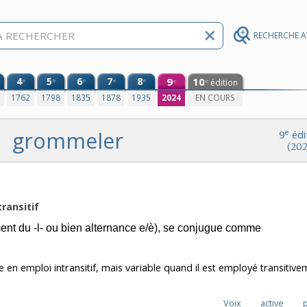
RECHERCHE 
4
5
6
7
8
9
10
e
e
e
e
e
édition
e
e
0
1762
1798
1835
1878
1935
2024
EN COURS
grommeler
e
9
édi
(202
transitif
nt du -l- ou bien alternance e/è), se conjugue comme
e en emploi intransitif, mais variable quand il est employé transitive
Voix
active