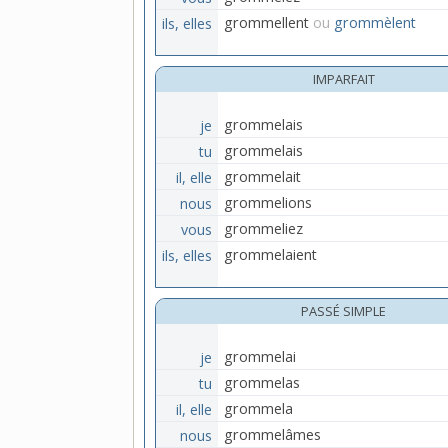
ils, elles
grommellent
ou
grommèlent
IMPARFAIT
je
grommelais
tu
grommelais
il, elle
grommelait
nous
grommelions
vous
grommeliez
ils, elles
grommelaient
PASSÉ SIMPLE
je
grommelai
tu
grommelas
il, elle
grommela
nous
grommelâmes