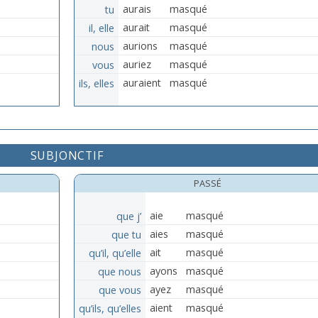
tu
aurais
masqué
il, elle
aurait
masqué
nous
aurions
masqué
vous
auriez
masqué
ils, elles
auraient
masqué
SUBJONCTIF
PASSÉ
que j’
aie
masqué
que tu
aies
masqué
qu’il, qu’elle
ait
masqué
que nous
ayons
masqué
que vous
ayez
masqué
qu’ils, qu’elles
aient
masqué