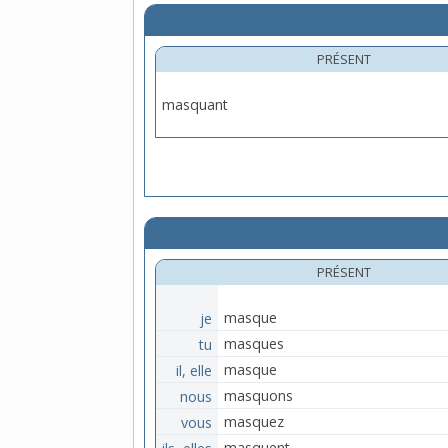
PRÉSENT
masquant
PRÉSENT
je
masque
tu
masques
il, elle
masque
nous
masquons
vous
masquez
ils, elles
masquent