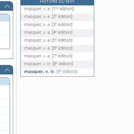
HISTOIRE DU MOT
masse [I], n. f.
re
masquer, v. a.
[1
édition]
masse [II], n. f.
e
masquer, v. a.
[2
édition]
e
masse [III], n. f.
[5
édition]
e
masquer, v. a.
[3
édition]
masselotte, n. f.
e
masquer, v. a.
[4
édition]
e
masquer, v. a.
[5
édition]
e
masquer, v. a.
[6
édition]
e
masquer, v. a.
[7
édition]
e
masquer, v. tr.
[8
édition]
e
masquer, v. tr.
[9
édition]