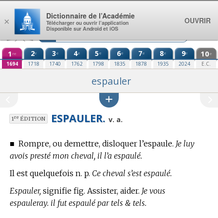
Aller au contenu
Dictionnaire de l’Académie
OUVRIR
×
Télécharger ou ouvrir l’application
Disponible sur Android et iOS
1
2
3
4
5
6
7
8
9
10
e
e
e
e
e
e
e
e
re
e
1694
1718
1740
1762
1798
1835
1878
1935
2024
E.C.
espauler
ESPAULER.
re
v. a.
1
ÉDITION
■
Rompre, ou demettre, disloquer l’espaule.
Je luy
avois presté mon cheval, il l’a espaulé.
Il est quelquefois n. p.
Ce cheval s’est espaulé.
Espauler,
signifie fig. Assister, aider.
Je vous
espauleray. il fut espaulé par tels & tels.