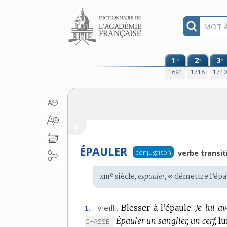
Aller au contenu
1
2
3
re
e
e
1694
1718
174
ÉPAULER
conjugaison
verbe transit
xiii
e
Étymologie
siècle,
espauler,
« démettre l’épa
:
Vieilli.
Blesser à l’épaule.
Je lui a
1.
Épauler un sanglier, un cerf,
lu
CHASSE.