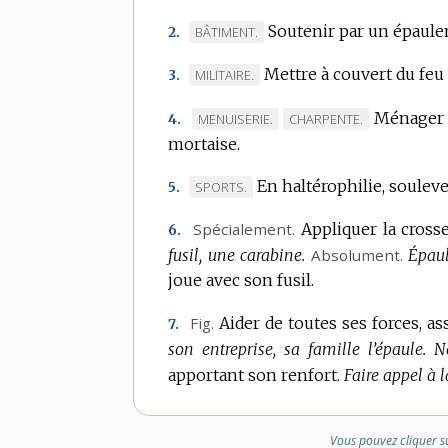
Soutenir par un épaul
MARQUE
BÂTIMENT.
2.
DE
Mettre à couvert du feu
MARQUE
MILITAIRE.
3.
DOMAINE
DE
:
Ménager 
MARQUE
MARQUE
MENUISERIE.
CHARPENTE.
4.
DOMAINE
mortaise.
DE
DE
:
DOMAINE
DOMAINE
En haltérophilie, soulev
MARQUE
SPORTS.
5.
:
:
DE
Spécialement.
Appliquer la crosse
6.
DOMAINE
fusil, une carabine.
Absolument.
Épaul
:
joue avec son fusil.
Fig.
Aider de toutes ses forces, a
7.
son entreprise, sa famille l’épaule.
N
apportant son renfort.
Faire appel à l
Vous pouvez cliquer s