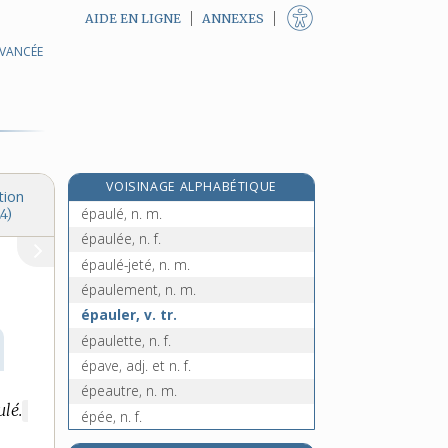
AIDE EN LIGNE
ANNEXES
AVANCÉE
épatement, n. m.
épater, v. tr.
épaufrer, v. tr.
épaufrure, n. f.
épaulard, n. m.
VOISINAGE ALPHABÉTIQUE
épaule, n. f.
tion
épaulé, n. m.
4)
épaulée, n. f.
épaulé-jeté, n. m.
épaulement, n. m.
épauler, v. tr.
épaulette, n. f.
épave, adj. et n. f.
épeautre, n. m.
ulé.
MARQUE
épée, n. f.
DE
épeiche, n. f.