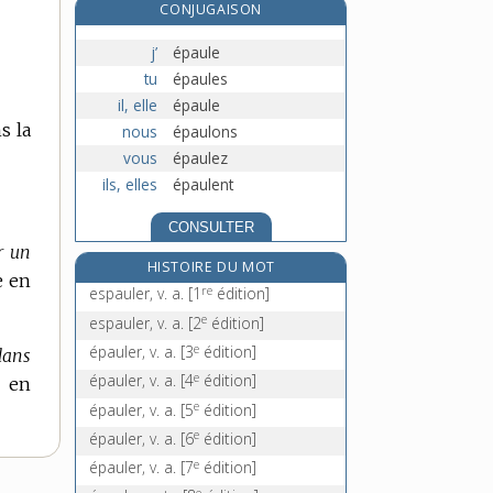
CONJUGAISON
DOMAINE
épeichette, n. f.
:
épeire, n. f.
j’
épaule
épeirogenèse, n. f.
tu
épaules
épéiste, n.
il, elle
épaule
s la
nous
épaulons
vous
épaulez
ils, elles
épaulent
CONSULTER
r un
HISTOIRE DU MOT
e en
re
espauler, v. a.
[1
édition]
e
espauler, v. a.
[2
édition]
e
épauler, v. a.
[3
édition]
 dans
e
épauler, v. a.
[4
édition]
r en
e
épauler, v. a.
[5
édition]
e
épauler, v. a.
[6
édition]
e
épauler, v. a.
[7
édition]
e