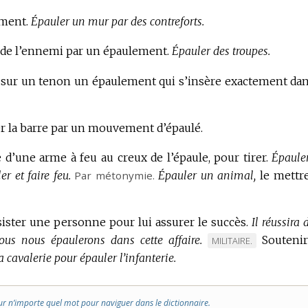
ement.
Épauler un mur par des contreforts.
 de l’ennemi par un épaulement.
Épauler des troupes.
sur un tenon un épaulement qui s’insère exactement dan
er la barre par un mouvement d’épaulé.
 d’une arme à feu au creux de l’épaule, pour tirer.
Épaule
er et faire feu.
Par métonymie.
Épauler un animal,
le mettr
ssister une personne pour lui assurer le succès.
Il réussira
ous nous épaulerons dans cette affaire.
Souteni
MARQUE
MILITAIRE.
a cavalerie pour épauler l’infanterie.
DE
DOMAINE
:
ur n’importe quel mot pour naviguer dans le dictionnaire.