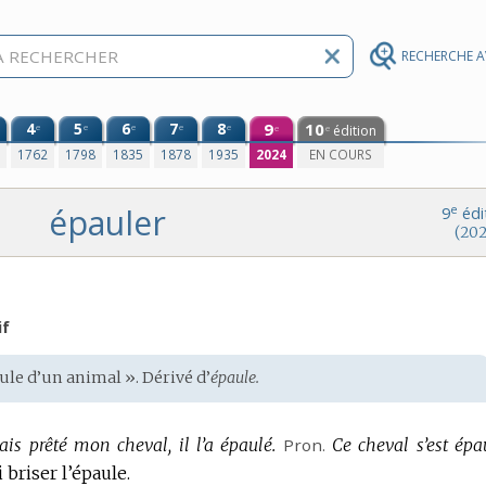
RECHERCHE 
4
5
6
7
8
9
10
e
e
e
e
e
édition
e
e
0
1762
1798
1835
1878
1935
2024
EN COURS
épauler
e
9
édi
(202
if
ule d’un animal ». Dérivé d’
épaule.
vais prêté mon cheval, il l’a épaulé.
Pron.
Ce cheval s’est épa
i briser l’épaule.