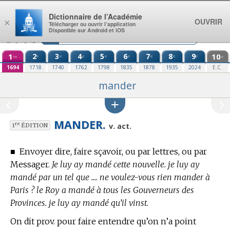
Aller au contenu
Dictionnaire de l’Académie
OUVRIR
×
Télécharger ou ouvrir l’application
Disponible sur Android et iOS
1
2
3
4
5
6
7
8
9
10
e
e
e
e
e
e
e
e
re
e
1694
1718
1740
1762
1798
1835
1878
1935
2024
E.C.
mander
MANDER.
re
v. act.
1
ÉDITION
■
Envoyer dire, faire sçavoir, ou par lettres, ou par
Messager.
Je luy ay mandé cette nouvelle. je luy ay
mandé par un tel que .... ne voulez-vous rien mander à
Paris ? le Roy a mandé à tous les Gouverneurs des
Provinces. je luy ay mandé qu’il vinst.
On dit prov. pour faire entendre qu’on n’a point