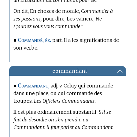
un Lieutenant est commandé pour
&c.
On dit, En choses de morale,
Commander à
ses passions,
pour dire, Les vaincre,
Ne
sçauriez vous vous commander.
Commandé, ée.
■
part. Il a les significations de
son verbe.
commandant
Commandant,
■
adj. v. Celuy qui commande
dans une place, ou qui commande des
troupes.
Les Officiers Commandants.
Il est plus ordinairement substantif.
S’il se
fait du desordre on s’en prendra au
Commandant. il faut parler au Commandant.