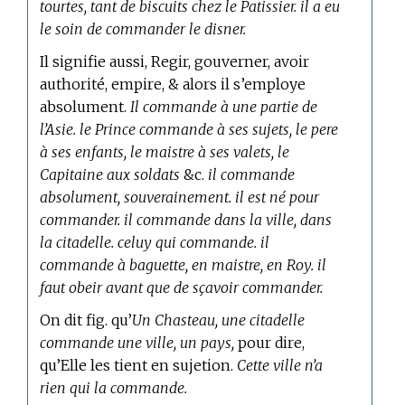
tourtes, tant de biscuits chez le Patissier. il a eu
le soin de commander le disner.
Il signifie aussi, Regir, gouverner, avoir
authorité, empire, & alors il s’employe
absolument.
Il commande à une partie de
l’Asie. le Prince commande à ses sujets, le pere
à ses enfants, le maistre à ses valets, le
Capitaine aux soldats
&c.
il commande
absolument, souverainement. il est né pour
commander. il commande dans la ville, dans
la citadelle. celuy qui commande. il
commande à baguette, en maistre, en Roy. il
faut obeir avant que de sçavoir commander.
On dit fig. qu’
Un Chasteau, une citadelle
commande une ville, un pays,
pour dire,
qu’Elle les tient en sujetion.
Cette ville n’a
rien qui la commande.