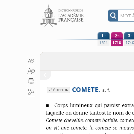
Aller au contenu
1
2
3
re
e
e
1694
1718
174
COMETE.
e
s. f.
2
ÉDITION
■
Corps lumineux qui paroist extra
laquelle on donne tantost le nom de c
Comete chevelüe. comete barbüe. comete 
on vit une comete. la comete se mouvoi