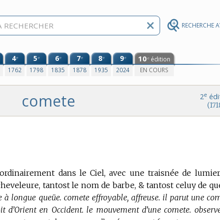
RECHERCHE 
4
5
6
7
8
9
10
e
e
e
e
e
e
édition
e
0
1762
1798
1835
1878
1935
2024
EN COURS
comete
e
2
édi
(171
ordinairement dans le Ciel, avec une traisnée de lumier
heveleure, tantost le nom de barbe, & tantost celuy de qu
à longue queüe. comete effroyable, affreuse. il parut une com
t d’Orient en Occident. le mouvement d’une comete. observe