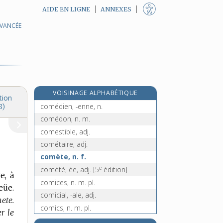
AIDE EN LIGNE
ANNEXES
AVANCÉE
comburant, -ante, adj.
combustibilité, n. f.
combustible, adj. et n. m.
combustion, n. f.
comédie, n. f.
VOISINAGE ALPHABÉTIQUE
comédie-ballet, n. f.
tion
comédien, -enne, n.
8)
comédon, n. m.
comestible, adj.
cométaire, adj.
comète, n. f.
e
comété, ée, adj.
[5
édition]
e, à
comices, n. m. pl.
eüe.
comicial, -ale, adj.
ete.
comics, n. m. pl.
r le
e
cominge, n. f.
[6
édition]