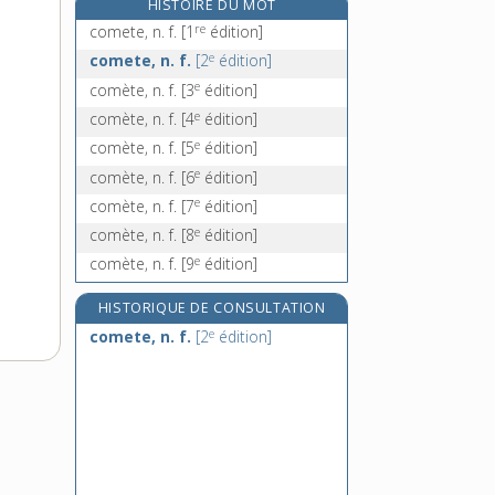
HISTOIRE DU MOT
comique, adj. et n. m.
re
comete, n. f.
[1
édition]
comiquement, adv.
e
comete, n. f.
[2
édition]
e
comite, n. m.
[7
édition]
e
comète, n. f.
[3
édition]
comité, n. m.
e
comète, n. f.
[4
édition]
e
comète, n. f.
[5
édition]
e
comète, n. f.
[6
édition]
e
comète, n. f.
[7
édition]
e
comète, n. f.
[8
édition]
e
comète, n. f.
[9
édition]
HISTORIQUE DE CONSULTATION
e
comete, n. f.
[2
édition]