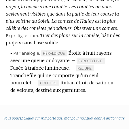
noyau, la queue d’une comète.
:
Les comètes ne nous
deviennent visibles que dans la partie de leur course la
plus voisine du Soleil.
La comète de Halley est la plus
célèbre des comètes périodiques.
Observer une comète.
Expr.
fig.
et
fam.
Tirer des plans sur la comète,
bâtir des
projets sans base solide.
▪
Par analogie.
Étoile à huit rayons
MARQUE
HÉRALDIQUE.
avec une queue ondoyante.
DE
–
MARQUE
PYROTECHNIE.
DOMAINE
Fusée à traînée lumineuse.
–
DE
MARQUE
RELIURE.
:
DOMAINE
Tranchefile qui ne comporte qu’un seul
DE
:
bourrelet.
–
Ruban étroit de satin ou
DOMAINE
MARQUE
COUTURE.
:
de velours, destiné aux garnitures.
DE
DOMAINE
:
Vous pouvez cliquer sur n’importe quel mot pour naviguer dans le dictionnaire.