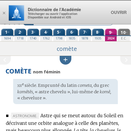
Aller au contenu
Dictionnaire de l’Académie
OUVRIR
×
Télécharger ou ouvrir l’application
Disponible sur Android et iOS
1
2
3
4
5
6
7
8
9
10
re
e
e
e
e
e
e
e
e
e
1694
1718
1740
1762
1798
1835
1878
1935
2024
E.C.
comète
COMÈTE
nom féminin
xii
e
Étymologie
siècle. Emprunté du
latin
cometa,
du
grec
:
komêtês,
« astre chevelu », lui-même de
komê,
« chevelure ».
■
Astre qui se meut autour du Soleil en
MARQUE
ASTRONOMIE.
décrivant une orbite analogue à celle des planètes,
DE
mais beaucoup plus allongée.
DOMAINE
La tête, la chevelure, le