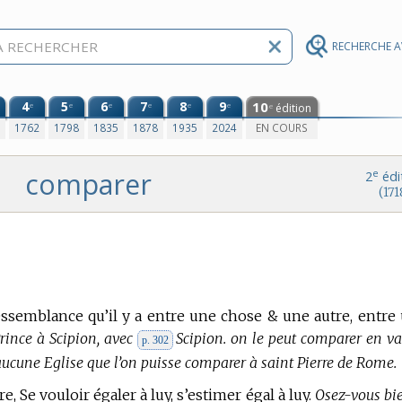
RECHERCHE 
4
5
6
7
8
9
10
e
e
e
e
e
e
édition
e
0
1762
1798
1835
1878
1935
2024
EN COURS
comparer
e
2
édi
(171
essemblance qu’il y a entre une chose & une autre, entre
rince à Scipion, avec
Scipion. on le peut comparer en va
p. 302
 aucune Eglise que l’on puisse comparer à saint Pierre de Rome.
e, Se vouloir égaler à luy, s’estimer égal à luy.
Osez-vous bi