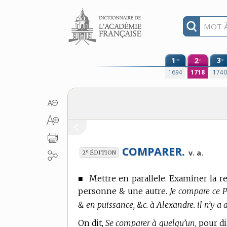
Aller au contenu
1
2
3
re
e
e
1694
1718
174
COMPARER.
e
v. a.
2
ÉDITION
■
Mettre en parallele. Examiner la r
personne & une autre.
Je compare ce P
& en puissance, &c. à Alexandre. il n’y a
On dit,
Se comparer à quelqu’un,
pour dir