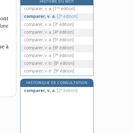
HISTOIRE DU MOT
e
compartir, v.
[7
édition]
re
comparer, v. a.
[1
édition]
e
compartiteur, n. m.
[6
édition]
e
comparer, v. a.
[2
édition]
sont
comparution, n. f.
e
comparer, v. a.
[3
édition]
’une
compas, n. m.
e
comparer, v. a.
[4
édition]
e
comparer, v. a.
[5
édition]
se à
e
comparer, v. a.
[6
édition]
e
comparer, v. a.
[7
édition]
e
comparer, v. tr.
[8
édition]
e
comparer, v. tr.
[9
édition]
HISTORIQUE DE CONSULTATION
e
comparer, v. a.
[2
édition]