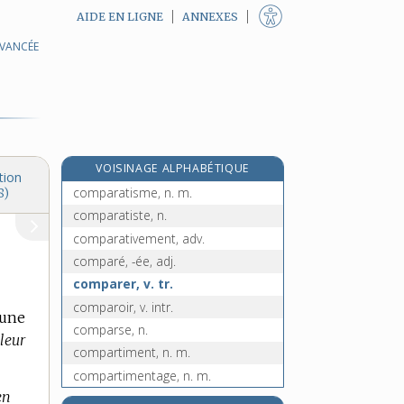
AIDE EN LIGNE
ANNEXES
AVANCÉE
comparable, adj.
comparaison, n. f.
comparaître, v. tr.
comparant, -ante, adj.
comparateur, n. m.
VOISINAGE ALPHABÉTIQUE
comparatif, -ive, adj. et n.
tion
comparatisme, n. m.
8)
comparatiste, n.
comparativement, adv.
comparé, -ée, adj.
comparer, v. tr.
comparoir, v. intr.
 une
comparse, n.
leur
compartiment, n. m.
compartimentage, n. m.
en
compartimenter, v. tr.